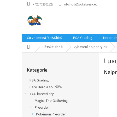
Přejít
+420702991927
obchod@pokebreak.eu
na
obsah
Co znamená Rip&Ship?
PSA Grading
Hero Her
Domů
Dětské zboží
Vybavení do postýlek
P
Lux
o
Přeskočit
s
Kategorie
kategorie
Nejpr
t
r
PSA Grading
a
Hero Hero a soutěže
n
TCG karetní hry
n
í
Magic: The Gathering
p
Preorder
a
Pokémon Preorder