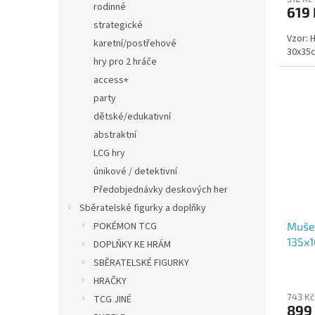
rodinné
619 
strategické
Vzor: 
karetní/postřehové
30x35c
hry pro 2 hráče
access+
party
dětské/edukativní
abstraktní
LCG hry
únikové / detektivní
Předobjednávky deskových her
Sběratelské figurky a doplňky
POKÉMON TCG
Mušel
135x1
DOPLŇKY KE HRÁM
SBĚRATELSKÉ FIGURKY
HRAČKY
743 Kč
TCG JINÉ
899