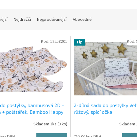
nější
Nejdražší
Nejprodávanější
Abecedně
Kód:
12258201
Kód:
Tip
do postýlky, bambusová 2D -
2-dílná sada do postýlky Vel
 + polštářek, Bamboo Happy
růžový, spící očka
ls, bílá
Skladem 3ks
(3 ks)
Skladem 
 bez DPH
710 Kč bez DPH