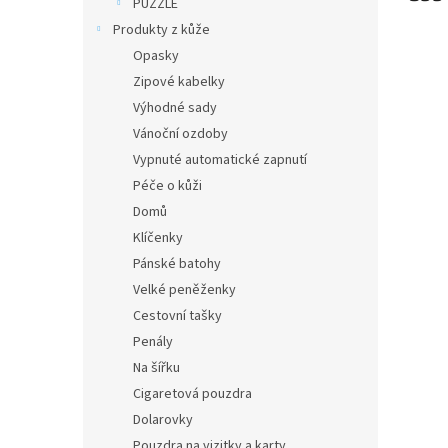
PUZZLE
Produkty z kůže
Opasky
Zipové kabelky
Výhodné sady
Vánoční ozdoby
Vypnuté automatické zapnutí
Péče o kůži
Domů
Klíčenky
Pánské batohy
Velké peněženky
Cestovní tašky
Penály
Na šířku
Cigaretová pouzdra
Dolarovky
Pouzdra na vizitky a karty