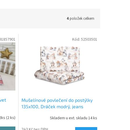
4
položek celkem
91857901
Kód:
52503501
vet
Mušelínové povlečení do postýlky
135x100, Dráček modrý, jeans
2ks
(2 ks)
Skladem u ext. skladu 14 ks
743 Kč bez DPH