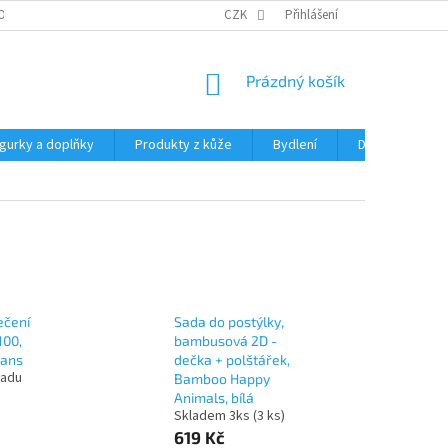
OCHRANY OSOBNÍCH ÚDAJŮ
CZK
Přihlášení
NÁKUPNÍ
Prázdný košík
KOŠÍK
igurky a doplňky
Produkty z kůže
Bydlení
Domácnost
ečení
Sada do postýlky,
100,
bambusová 2D -
eans
dečka + polštářek,
ladu
Bamboo Happy
Animals, bílá
Skladem 3ks
(3 ks)
619 Kč