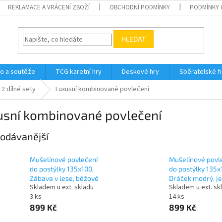
REKLAMACE A VRÁCENÍ ZBOŽÍ
OBCHODNÍ PODMÍNKY
PODMÍNKY 
HLEDAT
o a soutěže
TCG karetní hry
Deskové hry
Sběratelské f
2 dílné sety
Luxusní kombinované povlečení
usní kombinované povlečení
odávanější
Mušelínové povlečení
Mušelínové povl
do postýlky 135x100,
do postýlky 135x
Zábava v lese, béžové
Dráček modrý, j
Skladem u ext. skladu
Skladem u ext. sk
3 ks
14 ks
899 Kč
899 Kč