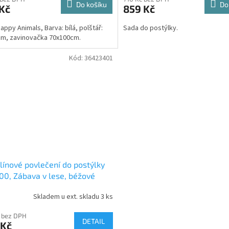
Do košíku
Do
Kč
859 Kč
Happy Animals, Barva: bílá, polštář:
Sada do postýlky.
m, zavinovačka 70x100cm.
Kód:
36423401
ínové povlečení do postýlky
00, Zábava v lese, béžové
Skladem u ext. skladu 3 ks
 bez DPH
DETAIL
 Kč