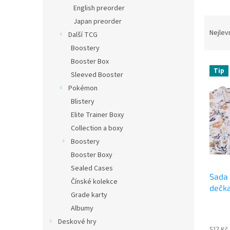
n
English preorder
e
Ř
Japan preorder
l
a
Nejlev
Další TCG
z
Boostery
e
Booster Box
V
n
Tip
Sleeved Booster
ý
í
p
p
Pokémon
i
r
Blistery
s
o
Elite Trainer Boxy
p
d
Collection a boxy
r
u
Boostery
o
k
d
Booster Boxy
t
u
ů
Sealed Cases
Sada 
k
Čínské kolekce
dečka
t
Grade karty
Anima
ů
Albumy
Deskové hry
512 Kč