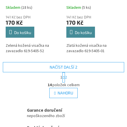
Skladem
(18 ks)
Skladem
(5 ks)
141 Kč bez DPH
141 Kč bez DPH
170 Kč
170 Kč
Do košíku
Do košíku
Zelená kožená visačka na
Zlatá kožená visačka na
zavazadlo 619-5405-52
zavazadlo 619-5405-01
NAČÍST DALŠÍ 2
S
1
2
t
O
r
14
položek celkem
v
á
l
NAHORU
n
á
k
d
o
v
a
Garance doručení
á
c
nepoškozeného zboží
n
í
í
p