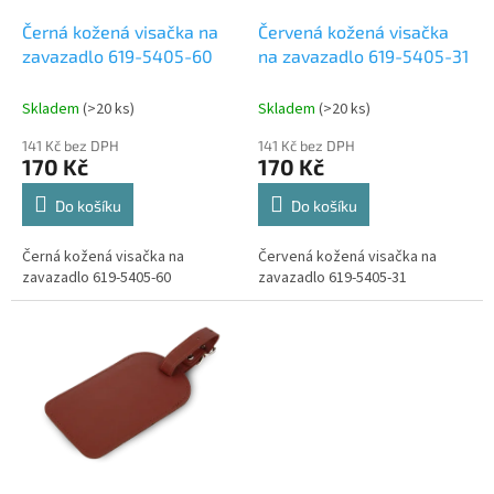
o
d
Černá kožená visačka na
Červená kožená visačka
u
zavazadlo 619-5405-60
na zavazadlo 619-5405-31
k
t
Skladem
(>20 ks)
Skladem
(>20 ks)
ů
141 Kč bez DPH
141 Kč bez DPH
170 Kč
170 Kč
Do košíku
Do košíku
Černá kožená visačka na
Červená kožená visačka na
zavazadlo 619-5405-60
zavazadlo 619-5405-31