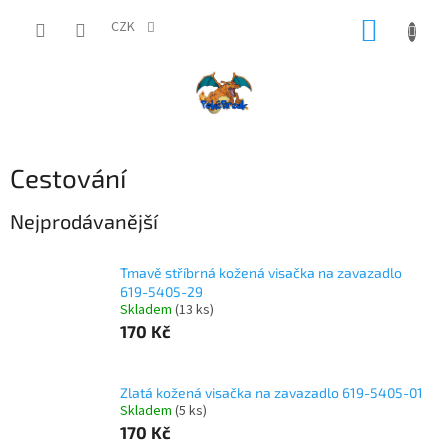
Přejít
NÁKUP
na
CZK
obsah
KOŠÍK
Cestování
Nejprodávanější
Tmavě stříbrná kožená visačka na zavazadlo
619-5405-29
Skladem
(13 ks)
170 Kč
Zlatá kožená visačka na zavazadlo 619-5405-01
Skladem
(5 ks)
170 Kč