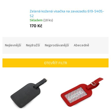
Zelená kožená visačka na zavazadlo 619-5405-
52
Skladem
(18 ks)
170 Kč
Ř
a
Nejlevnější
Nejdražší
Nejprodávanější
Abecedně
z
e
n
OTEVŘÍT FILTR
í
p
V
r
ý
o
p
d
i
u
s
k
p
t
r
ů