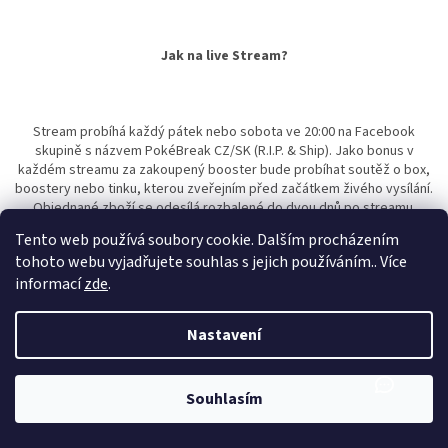
Jak na live Stream?
Stream probíhá každý pátek nebo sobota ve 20:00 na Facebook
skupině s názvem PokéBreak CZ/SK (R.I.P. & Ship). Jako bonus v
každém streamu za zakoupený booster bude probíhat soutěž o box,
boostery nebo tinku, kterou zveřejním před začátkem živého vysílání.
Objednané zboží se odesílá rozbalené do dvou dnů po streamu.
Tento web používá soubory cookie. Dalším procházením
Z
tohoto webu vyjadřujete souhlas s jejich používáním.. Více
á
informací
zde
.
Vytvořil Shoptet
p
a
t
Nastavení
Copyright 2026
PokéBreak
. Všechna práva vyhrazena.
í
Souhlasím