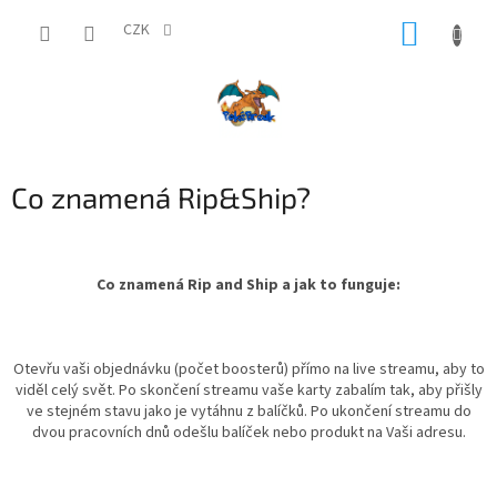
Přejít
NÁKUP
na
CZK
obsah
KOŠÍK
Co znamená Rip&Ship?
Co znamená Rip and Ship a jak to funguje:
Otevřu vaši objednávku (počet boosterů) přímo na live streamu, aby to
viděl celý svět. Po skončení streamu vaše karty zabalím tak, aby přišly
ve stejném stavu jako je vytáhnu z balíčků. Po ukončení streamu do
dvou pracovních dnů odešlu balíček nebo produkt na Vaši adresu.