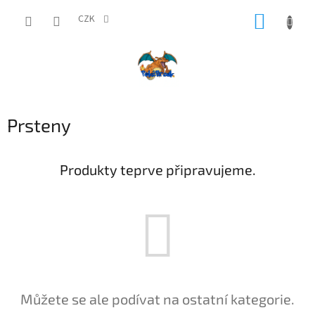
Přejít
NÁKUP
na
CZK
obsah
KOŠÍK
Prsteny
Produkty teprve připravujeme.
Můžete se ale podívat na ostatní kategorie.