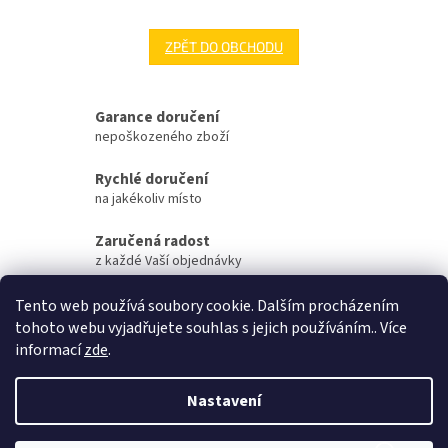
ZPĚT DO OBCHODU
Garance doručení
nepoškozeného zboží
Rychlé doručení
na jakékoliv místo
Zaručená radost
z každé Vaší objednávky
Zaručené otevření
Tento web používá soubory cookie. Dalším procházením
Vaší objednávky na streamu
tohoto webu vyjadřujete souhlas s jejich používáním.. Více
informací
zde
.
Z
á
Nastavení
Vytvořil Shoptet
p
a