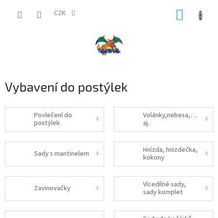
Přejít
NÁKUP
na
CZK
obsah
KOŠÍK
Vybavení do postýlek
Povlečení do
Volánky,nebesa,kapsáře,
postýlek
aj.
Hnízda, hnizdečka,
Sady s mantinelem
kokony
Vícedílné sady,
Zavinovačky
sady komplet