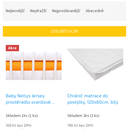
Ř
a
Nejlevnější
Nejdražší
Nejprodávanější
Abecedně
z
e
n
OTEVŘÍT FILTR
í
p
V
r
Akce
ý
o
p
d
i
u
s
k
p
t
r
ů
o
d
Baby Nellys Jersey
Chránič matrace do
u
prostěradlo oranžové
postýlky, 120x60cm, bílý
k
120x60
t
Skladem 1ks
(1 ks)
Skladem 2ks
(2 ks)
ů
169 Kč bez DPH
198 Kč bez DPH