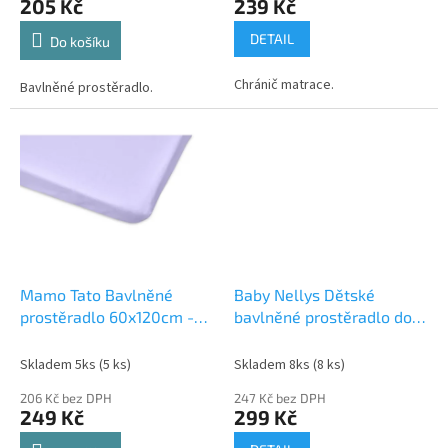
205 Kč
239 Kč
DETAIL
Do košíku
Chránič matrace.
Bavlněné prostěradlo.
Mamo Tato Bavlněné
Baby Nellys Dětské
prostěradlo 60x120cm -
bavlněné prostěradlo do
lila
postýlky, 120x60cm -
Peříčka
Skladem 5ks
(5 ks)
Skladem 8ks
(8 ks)
206 Kč bez DPH
247 Kč bez DPH
249 Kč
299 Kč