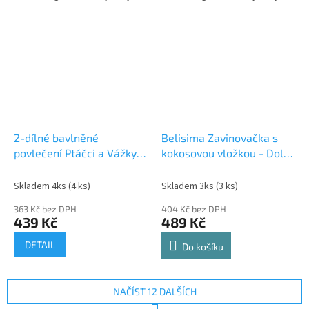
2-dílné bavlněné
Belisima Zavinovačka s
povlečení Ptáčci a Vážky -
kokosovou vložkou - Dolce
bílá, 120x90 cm
Vita - bílá
Skladem 4ks
(4 ks)
Skladem 3ks
(3 ks)
363 Kč bez DPH
404 Kč bez DPH
439 Kč
489 Kč
DETAIL
Do košíku
NAČÍST 12 DALŠÍCH