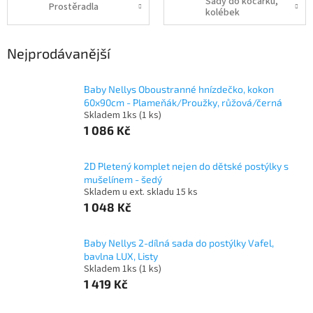
Sady do kočárků,
Prostěradla
kolébek
Nejprodávanější
Baby Nellys Oboustranné hnízdečko, kokon
60x90cm - Plameňák/Proužky, růžová/černá
Skladem 1ks
(1 ks)
1 086 Kč
2D Pletený komplet nejen do dětské postýlky s
mušelínem - šedý
Skladem u ext. skladu 15 ks
1 048 Kč
Baby Nellys 2-dílná sada do postýlky Vafel,
bavlna LUX, Listy
Skladem 1ks
(1 ks)
1 419 Kč