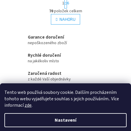
S
1
6
t
O
r
70
položek celkem
v
á
l
NAHORU
n
á
k
d
o
v
a
Garance doručení
á
c
nepoškozeného zboží
n
í
í
p
Rychlé doručení
r
na jakékoliv místo
v
k
Zaručená radost
y
z každé Vaší objednávky
v
ý
Zaručené otevření
p
Tento web používá soubory cookie. Dalším procházením
i
Vaší objednávky na streamu
tohoto webu vyjadřujete souhlas s jejich používáním.. Více
s
informací
zde
.
u
Z
á
Nastavení
Vytvořil Shoptet
p
a