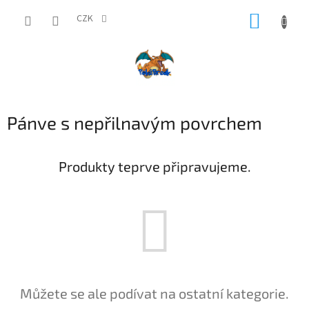
Přejít
NÁKUP
na
CZK
obsah
KOŠÍK
Pánve s nepřilnavým povrchem
Produkty teprve připravujeme.
Můžete se ale podívat na ostatní kategorie.