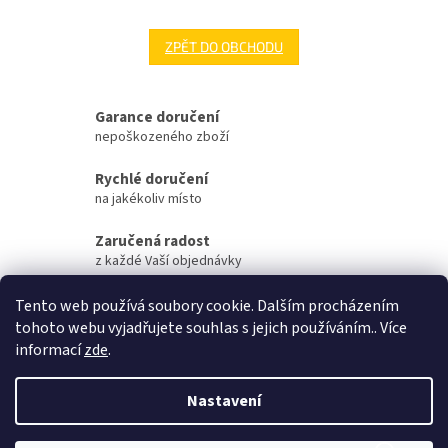
ZPĚT DO OBCHODU
Garance doručení
nepoškozeného zboží
Rychlé doručení
na jakékoliv místo
Zaručená radost
z každé Vaší objednávky
Zaručené otevření
Tento web používá soubory cookie. Dalším procházením
Vaší objednávky na streamu
tohoto webu vyjadřujete souhlas s jejich používáním.. Více
informací
zde
.
Z
á
Nastavení
Vytvořil Shoptet
p
a