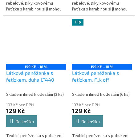
rebelové. Díky kovovému
rebelové. Díky kovovému
řetízku s karabinou si ji mohou
řetízku s karabinou si ji mohou
připnout ke kalhotám a nosit v
připnout ke kalhotám a nosit v
kapse. Je pěkně a přehledně...
kapse. Je pěkně a přehledně...
Tip
159 Kč
–18 %
159 Kč
–18 %
Látková peněženka s
Látková peněženka s
řetízkem, duha LT440
řetízkem, F..k off
Skladem ihned k odeslání
(3 ks)
Skladem ihned k odeslání
(6 ks)
107 Kč bez DPH
107 Kč bez DPH
129 Kč
129 Kč
Do košíku
Do košíku
Textilní peněženku s potiskem
Textilní peněženku s potiskem