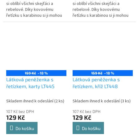
si oblíbí všichni skejťáci a
si oblíbí všichni skejťáci a
rebelové. Díky kovovému
rebelové. Díky kovovému
řetízku s karabinou si ji mohou
řetízku s karabinou si ji mohou
připnout ke kalhotám a nosit v
připnout ke kalhotám a nosit v
kapse. Je pěkně a přehledně...
kapse. Je pěkně a přehledně...
159 Kč
–18 %
159 Kč
–18 %
Látková peněženka s
Látková peněženka s
řetízkem, karty LT445
řetízkem, kříž LT448
Skladem ihned k odeslání
(2 ks)
Skladem ihned k odeslání
(3 ks)
107 Kč bez DPH
107 Kč bez DPH
129 Kč
129 Kč
Do košíku
Do košíku