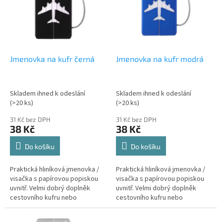
i
u
s
k
p
t
r
ů
o
d
Jmenovka na kufr černá
Jmenovka na kufr modrá
u
k
t
Skladem ihned k odeslání
Skladem ihned k odeslání
ů
(>20 ks)
(>20 ks)
31 Kč bez DPH
31 Kč bez DPH
38 Kč
38 Kč
Do košíku
Do košíku
Praktická hliníková jmenovka /
Praktická hliníková jmenovka /
visačka s papírovou popiskou
visačka s papírovou popiskou
uvnitř. Velmi dobrý doplněk
uvnitř. Velmi dobrý doplněk
cestovního kufru nebo
cestovního kufru nebo
zavazadla, pokud toto není
zavazadla, pokud toto není
vybaveno integrovanou
vybaveno integrovanou