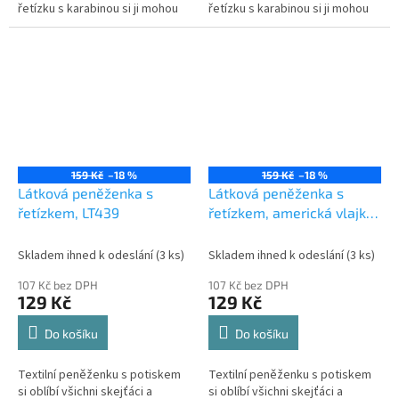
řetízku s karabinou si ji mohou
řetízku s karabinou si ji mohou
připnout ke kalhotám a nosit v
připnout ke kalhotám a nosit v
kapse. Je pěkně a přehledně...
kapse. Je pěkně a přehledně...
159 Kč
–18 %
159 Kč
–18 %
Látková peněženka s
Látková peněženka s
řetízkem, LT439
řetízkem, americká vlajka
LT433
Skladem ihned k odeslání
(3 ks)
Skladem ihned k odeslání
(3 ks)
107 Kč bez DPH
107 Kč bez DPH
129 Kč
129 Kč
Do košíku
Do košíku
Textilní peněženku s potiskem
Textilní peněženku s potiskem
si oblíbí všichni skejťáci a
si oblíbí všichni skejťáci a