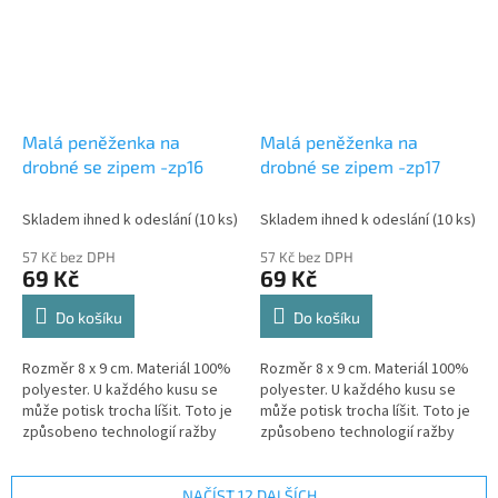
Malá peněženka na
Malá peněženka na
drobné se zipem -zp16
drobné se zipem -zp17
Skladem ihned k odeslání
(10 ks)
Skladem ihned k odeslání
(10 ks)
57 Kč bez DPH
57 Kč bez DPH
69 Kč
69 Kč
Do košíku
Do košíku
Rozměr 8 x 9 cm. Materiál 100%
Rozměr 8 x 9 cm. Materiál 100%
polyester. U každého kusu se
polyester. U každého kusu se
může potisk trocha líšit. Toto je
může potisk trocha líšit. Toto je
způsobeno technologií ražby
způsobeno technologií ražby
materiálu. Motiv a barva je
materiálu. Motiv a barva je
zachováná.
zachováná.
NAČÍST 12 DALŠÍCH