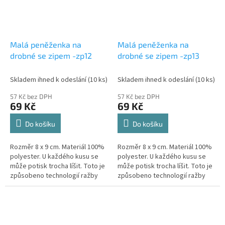
Malá peněženka na
Malá peněženka na
drobné se zipem -zp12
drobné se zipem -zp13
Skladem ihned k odeslání
(10 ks)
Skladem ihned k odeslání
(10 ks)
57 Kč bez DPH
57 Kč bez DPH
69 Kč
69 Kč
Do košíku
Do košíku
Rozměr 8 x 9 cm. Materiál 100%
Rozměr 8 x 9 cm. Materiál 100%
polyester. U každého kusu se
polyester. U každého kusu se
může potisk trocha líšit. Toto je
může potisk trocha líšit. Toto je
způsobeno technologií ražby
způsobeno technologií ražby
materiálu. Motiv a barva je
materiálu. Motiv a barva je
zachováná.
zachováná.