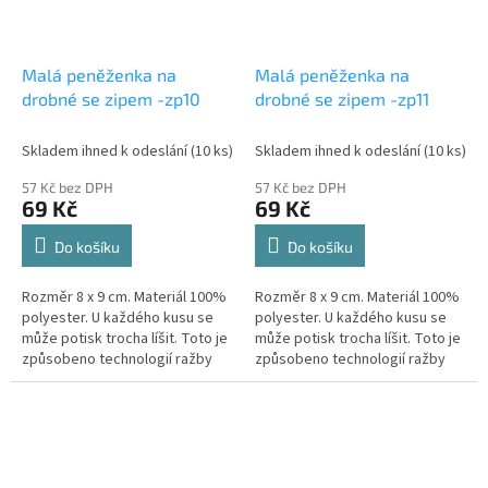
Malá peněženka na
Malá peněženka na
drobné se zipem -zp10
drobné se zipem -zp11
Skladem ihned k odeslání
(10 ks)
Skladem ihned k odeslání
(10 ks)
57 Kč bez DPH
57 Kč bez DPH
69 Kč
69 Kč
Do košíku
Do košíku
Rozměr 8 x 9 cm. Materiál 100%
Rozměr 8 x 9 cm. Materiál 100%
polyester. U každého kusu se
polyester. U každého kusu se
může potisk trocha líšit. Toto je
může potisk trocha líšit. Toto je
způsobeno technologií ražby
způsobeno technologií ražby
materiálu. Motiv a barva je
materiálu. Motiv a barva je
zachováná.
zachováná.