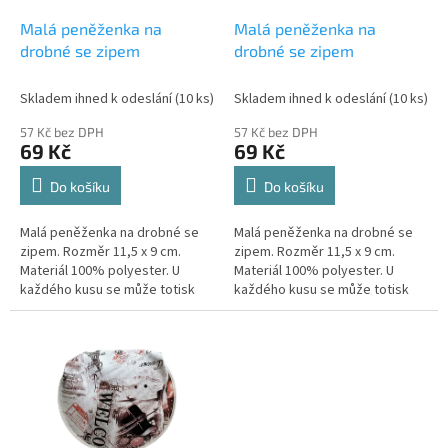
o
d
Malá peněženka na
Malá peněženka na
u
drobné se zipem
drobné se zipem
k
t
Skladem ihned k odeslání
(10 ks)
Skladem ihned k odeslání
(10 ks)
ů
57 Kč bez DPH
57 Kč bez DPH
69 Kč
69 Kč
Do košíku
Do košíku
Malá peněženka na drobné se
Malá peněženka na drobné se
zipem. Rozměr 11,5 x 9 cm.
zipem. Rozměr 11,5 x 9 cm.
Materiál 100% polyester. U
Materiál 100% polyester. U
každého kusu se může totisk
každého kusu se může totisk
trocha líšit. Toto je způsobeno
trocha líšit. Toto je způsobeno
technologií ražby materiálu.
technologií ražby materiálu.
Motiv...
Motiv...