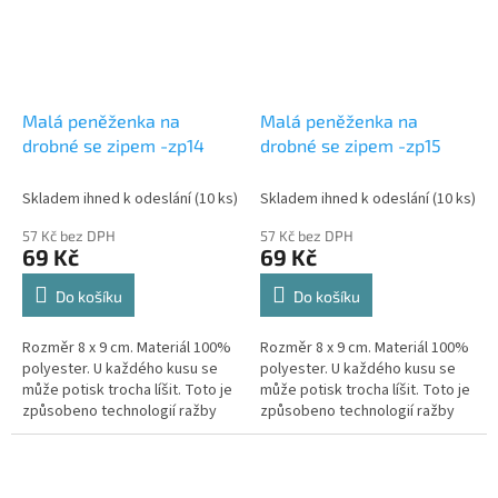
Malá peněženka na
Malá peněženka na
drobné se zipem -zp14
drobné se zipem -zp15
Skladem ihned k odeslání
(10 ks)
Skladem ihned k odeslání
(10 ks)
57 Kč bez DPH
57 Kč bez DPH
69 Kč
69 Kč
Do košíku
Do košíku
Rozměr 8 x 9 cm. Materiál 100%
Rozměr 8 x 9 cm. Materiál 100%
polyester. U každého kusu se
polyester. U každého kusu se
může potisk trocha líšit. Toto je
může potisk trocha líšit. Toto je
způsobeno technologií ražby
způsobeno technologií ražby
materiálu. Motiv a barva je
materiálu. Motiv a barva je
zachováná.
zachováná.