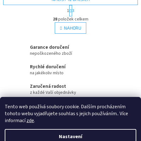
S
1
3
t
O
r
28
položek celkem
v
á
l
NAHORU
n
á
k
d
o
v
a
Garance doručení
á
c
nepoškozeného zboží
n
í
í
p
Rychlé doručení
r
na jakékoliv místo
v
k
Zaručená radost
y
z každé Vaší objednávky
v
ý
Zaručené otevření
p
Tento web používá soubory cookie. Dalším procházením
i
Vaší objednávky na streamu
tohoto webu vyjadřujete souhlas s jejich používáním.. Více
s
informací
zde
.
u
Z
á
Nastavení
Vytvořil Shoptet
p