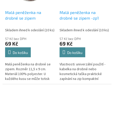
Malá peněženka na
Malá peněženka na
drobné se zipem
drobné se zipem -zp1
Skladem ihned k odeslání
(10 ks)
Skladem ihned k odeslání
(10 ks)
57 Kč bez DPH
57 Kč bez DPH
69 Kč
69 Kč
Do košíku
Do košíku
Malá peněženka na drobné se
Vlastnosti: univerzální použití -
zipem. Rozměr 11,5 x 9 cm.
kabelka na drobné nebo
Materiál 100% polyester. U
kosmetická taška praktické
každého kusu se může totisk
zapínání na zip kompaktní
trocha líšit. Toto je způsobeno
velikost vhodná pro každodenní
technologií ražby materiálu.
nošení moderní vzor pro
Motiv...
stylový...