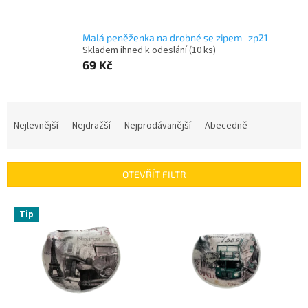
Malá peněženka na drobné se zipem -zp21
Skladem ihned k odeslání
(10 ks)
69 Kč
Ř
a
Nejlevnější
Nejdražší
Nejprodávanější
Abecedně
z
e
n
OTEVŘÍT FILTR
í
p
V
r
Tip
ý
o
p
d
i
u
s
k
p
t
r
ů