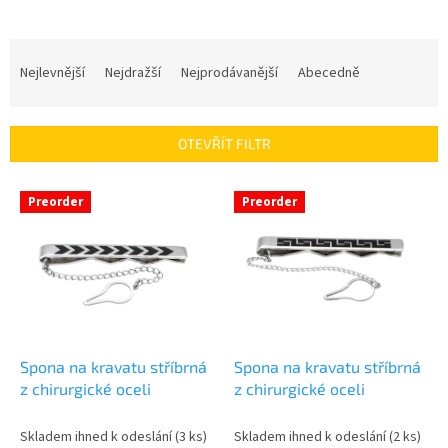
Ř
a
Nejlevnější
Nejdražší
Nejprodávanější
Abecedně
z
e
n
OTEVŘÍT FILTR
í
p
V
r
Preorder
Preorder
ý
o
p
d
i
u
s
k
p
t
r
ů
o
d
Spona na kravatu stříbrná
Spona na kravatu stříbrná
u
z chirurgické oceli
z chirurgické oceli
k
t
Skladem ihned k odeslání
(3 ks)
Skladem ihned k odeslání
(2 ks)