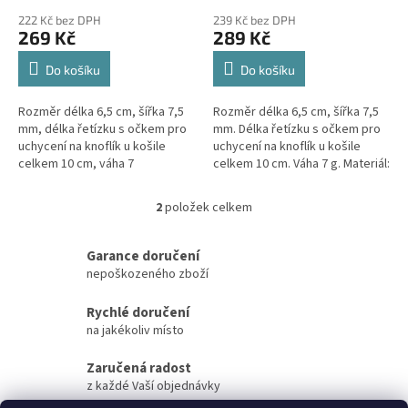
ů
222 Kč bez DPH
239 Kč bez DPH
269 Kč
289 Kč
Do košíku
Do košíku
Rozměr délka 6,5 cm, šířka 7,5
Rozměr délka 6,5 cm, šířka 7,5
mm, délka řetízku s očkem pro
mm. Délka řetízku s očkem pro
uchycení na knoflík u košile
uchycení na knoflík u košile
celkem 10 cm, váha 7
celkem 10 cm. Váha 7 g. Materiál:
g. Materiál: chirurgická ocel
chirurgická ocel.
2
položek celkem
O
v
l
Garance doručení
á
nepoškozeného zboží
d
a
Rychlé doručení
c
na jakékoliv místo
í
p
Zaručená radost
r
z každé Vaší objednávky
v
k