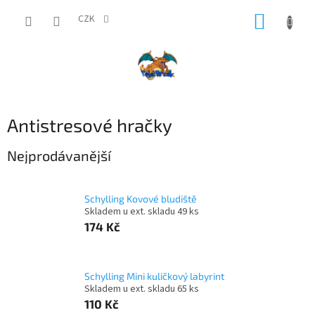
Přejít
NÁKUP
na
CZK
obsah
KOŠÍK
Antistresové hračky
Nejprodávanější
Schylling Kovové bludiště
Skladem u ext. skladu 49 ks
174 Kč
Schylling Mini kuličkový labyrint
Skladem u ext. skladu 65 ks
110 Kč