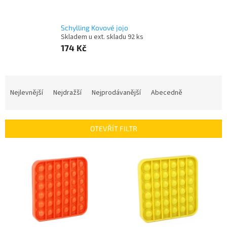
Schylling Kovové jojo
Skladem u ext. skladu 92 ks
174 Kč
Ř
a
Nejlevnější
Nejdražší
Nejprodávanější
Abecedně
z
e
n
OTEVŘÍT FILTR
í
p
V
r
ý
o
p
d
i
u
s
k
p
t
r
ů