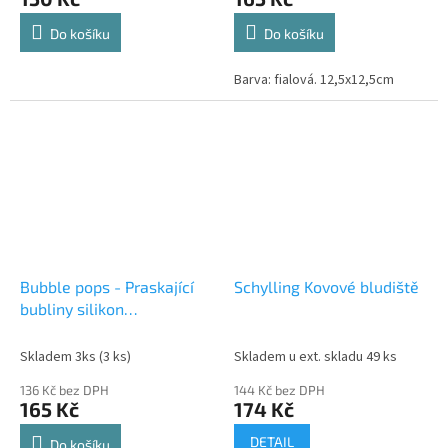
Do košíku
Do košíku
Barva: fialová. 12,5x12,5cm
Bubble pops - Praskající
Schylling Kovové bludiště
bubliny silikon
antistresová spol. hra
modrá
Skladem 3ks
(3 ks)
Skladem u ext. skladu 49 ks
136 Kč bez DPH
144 Kč bez DPH
165 Kč
174 Kč
DETAIL
Do košíku