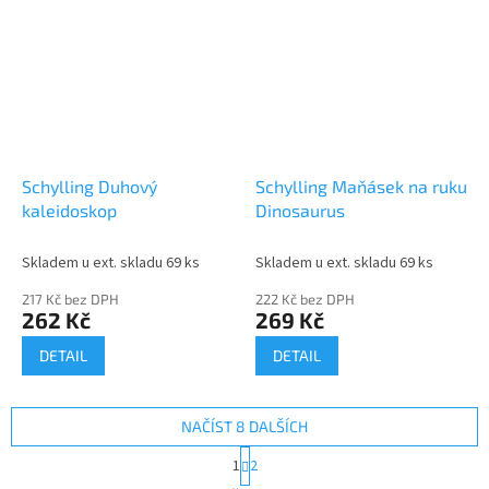
Schylling Duhový
Schylling Maňásek na ruku
kaleidoskop
Dinosaurus
Skladem u ext. skladu 69 ks
Skladem u ext. skladu 69 ks
217 Kč bez DPH
222 Kč bez DPH
262 Kč
269 Kč
DETAIL
DETAIL
NAČÍST 8 DALŠÍCH
S
1
2
t
O