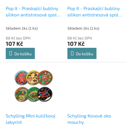
o
d
Pop It - Praskající bubliny
Pop It - Praskající bubliny
u
silikon antistresová spol.
silikon antistresová spol.
k
hra, čtverec, oranžová
hra, čtverec, žlutá
t
Skladem 1ks
(1 ks)
Skladem 1ks
(1 ks)
ů
88 Kč bez DPH
88 Kč bez DPH
107 Kč
107 Kč
Do košíku
Do košíku
Schylling Mini kuličkový
Schylling Kovové oko
labyrint
mouchy