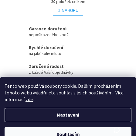
r
20
položek celkem
v
á
l
NAHORU
n
á
k
d
o
v
a
Garance doručení
á
c
nepoškozeného zboží
n
í
í
p
Rychlé doručení
r
na jakékoliv místo
v
k
Zaručená radost
y
z každé Vaší objednávky
v
ý
Zaručené otevření
p
Tento web používá soubory cookie. Dalším procházením
i
Vaší objednávky na streamu
tohoto webu vyjadřujete souhlas s jejich používáním.. Více
s
informací
zde
.
u
Z
á
Nastavení
Vytvořil Shoptet
p
a
t
Souhlasím
Copyright 2026
PokéBreak
. Všechna práva vyhrazena.