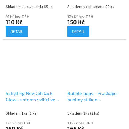
Skladem u ext. skladu 65 ks
Skladem u ext. skladu 22 ks
91 Kč bez DPH
124 Kč bez DPH
110 Kč
150 Kč
DETAIL
DETAIL
Schylling NeeDoh Jack
Bubble pops - Praskající
Glow Lanterns svítící ve
bubliny silikon
tmě - 1 ks
antistresová spol. hra
fialová
Skladem 1ks
(1 ks)
Skladem 2ks
(2 ks)
124 Kč bez DPH
136 Kč bez DPH
150 Kč
165 Kč