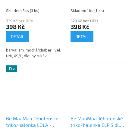
rukáv - tm.modrá
rukáv - bílé
Skladem 3ks
(3 ks)
Skladem 1ks
(1 ks)
329 Kč bez DPH
329 Kč bez DPH
398 Kč
398 Kč
DETAIL
DETAIL
barva: Tm. modrá/chaber , vel.
UNI, XS/L, dlouhý rukáv
Tip
Be MaaMaa Těhotenské
Be MaaMaa Těhotenské
triko/halenka LOLA -
triko/halenka ELPIS dl.
černá/modrá
rukáv, vel. S/M