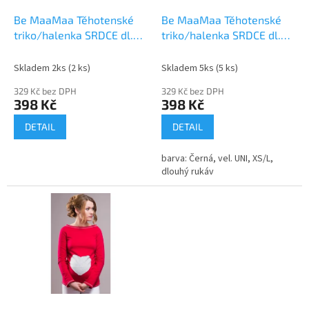
o
d
Be MaaMaa Těhotenské
Be MaaMaa Těhotenské
u
triko/halenka SRDCE dl.
triko/halenka SRDCE dl.
k
rukáv - capuccino
rukáv - černé
t
Skladem 2ks
(2 ks)
Skladem 5ks
(5 ks)
ů
329 Kč bez DPH
329 Kč bez DPH
398 Kč
398 Kč
DETAIL
DETAIL
barva: Černá, vel. UNI, XS/L,
dlouhý rukáv