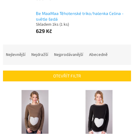
Be MaaMaa Těhotenské triko/halenka Celina -
světle šedá
Skladem 1ks
(1 ks)
629 Kč
Ř
a
Nejlevnější
Nejdražší
Nejprodávanější
Abecedně
z
e
n
OTEVŘÍT FILTR
í
p
V
r
ý
o
p
d
i
u
s
k
p
t
r
ů