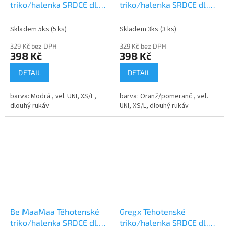
triko/halenka SRDCE dl.
triko/halenka SRDCE dl.
rukáv - modré
rukáv - oranžové
Skladem 5ks
(5 ks)
Skladem 3ks
(3 ks)
329 Kč bez DPH
329 Kč bez DPH
398 Kč
398 Kč
DETAIL
DETAIL
barva: Modrá , vel. UNI, XS/L,
barva: Oranž/pomeranč , vel.
dlouhý rukáv
UNI, XS/L, dlouhý rukáv
Be MaaMaa Těhotenské
Gregx Těhotenské
triko/halenka SRDCE dl.
triko/halenka SRDCE dl.