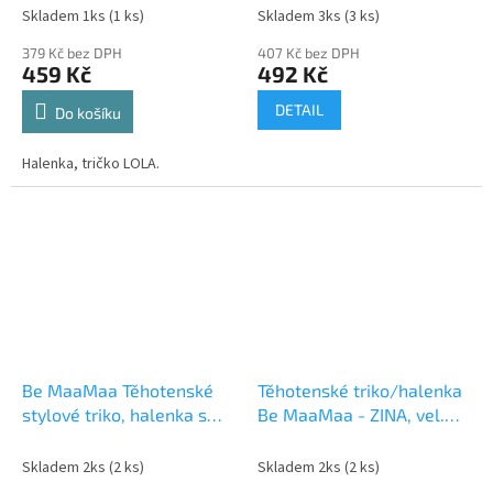
Skladem 1ks
(1 ks)
Skladem 3ks
(3 ks)
379 Kč bez DPH
407 Kč bez DPH
459 Kč
492 Kč
DETAIL
Do košíku
Halenka, tričko LOLA.
Be MaaMaa Těhotenské
Těhotenské triko/halenka
stylové triko, halenka s
Be MaaMaa - ZINA, vel.
JEANS vzorem
S/M
Skladem 2ks
(2 ks)
Skladem 2ks
(2 ks)