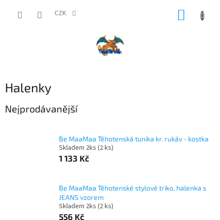
Přejít
NÁKUP
na
CZK
obsah
KOŠÍK
Halenky
Nejprodávanější
Be MaaMaa Těhotenská tunika kr. rukáv - kostka
Skladem 2ks
(2 ks)
1 133 Kč
Be MaaMaa Těhotenské stylové triko, halenka s
JEANS vzorem
Skladem 2ks
(2 ks)
556 Kč