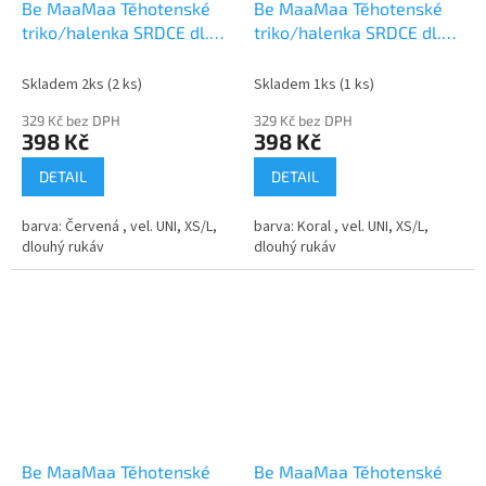
Be MaaMaa Těhotenské
Be MaaMaa Těhotenské
triko/halenka SRDCE dl.
triko/halenka SRDCE dl.
rukáv - červené
rukáv - koral
Skladem 2ks
(2 ks)
Skladem 1ks
(1 ks)
329 Kč bez DPH
329 Kč bez DPH
398 Kč
398 Kč
DETAIL
DETAIL
barva: Červená , vel. UNI, XS/L,
barva: Koral , vel. UNI, XS/L,
dlouhý rukáv
dlouhý rukáv
Be MaaMaa Těhotenské
Be MaaMaa Těhotenské