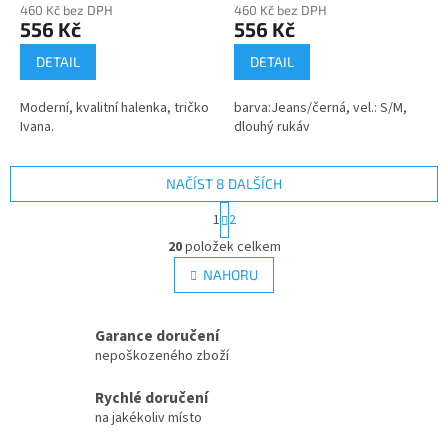
460 Kč bez DPH
460 Kč bez DPH
556 Kč
556 Kč
DETAIL
DETAIL
Moderní, kvalitní halenka, tričko
barva:Jeans/černá, vel.: S/M,
Ivana.
dlouhý rukáv
NAČÍST 8 DALŠÍCH
S
1
2
t
O
r
20
položek celkem
v
á
l
NAHORU
n
á
k
d
o
v
a
Garance doručení
á
c
nepoškozeného zboží
n
í
í
p
Rychlé doručení
r
na jakékoliv místo
v
k