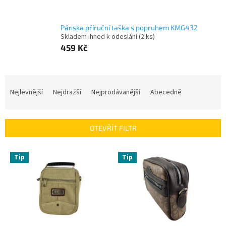
Pánska příruční taška s popruhem KMG432
Skladem ihned k odeslání
(2 ks)
459 Kč
Ř
a
Nejlevnější
Nejdražší
Nejprodávanější
Abecedně
z
e
n
OTEVŘÍT FILTR
í
p
V
r
Tip
Tip
ý
o
p
d
i
u
s
k
p
t
r
ů