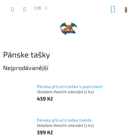
Přejít
NÁKUP
na
CZK
obsah
KOŠÍK
Pánske tašky
Nejprodávanější
Pánska příruční taška s popruhem
Skladem ihned k odeslání
(1 ks)
459 Kč
Pánska příruční taška hnědá
Skladem ihned k odeslání
(1 ks)
399 Kč