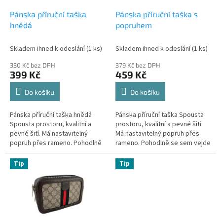
o
d
Pánska příruční taška
Pánska příruční taška s
u
hnědá
popruhem
k
t
Skladem ihned k odeslání
(1 ks)
Skladem ihned k odeslání
(1 ks)
ů
330 Kč bez DPH
379 Kč bez DPH
399 Kč
459 Kč
Do košíku
Do košíku
Pánska příruční taška hnědá
Pánska příruční taška Spousta
Spousta prostoru, kvalitní a
prostoru, kvalitní a pevné šití.
pevné šití. Má nastavitelný
Má nastavitelný popruh přes
popruh přes rameno. Pohodlně
rameno. Pohodlně se sem vejde
se sem vejde peněženka,
peněženka, doklady, telefón,
doklady, telefón, klíče a...
klíče a další...
Tip
Tip