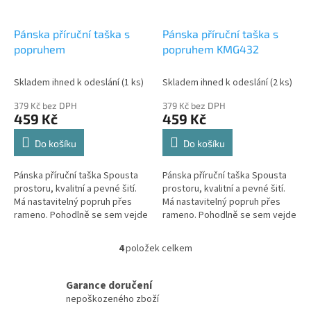
Pánska příruční taška s
Pánska příruční taška s
popruhem
popruhem KMG432
Skladem ihned k odeslání
(1 ks)
Skladem ihned k odeslání
(2 ks)
379 Kč bez DPH
379 Kč bez DPH
459 Kč
459 Kč
Do košíku
Do košíku
Pánska příruční taška Spousta
Pánska příruční taška Spousta
prostoru, kvalitní a pevné šití.
prostoru, kvalitní a pevné šití.
Má nastavitelný popruh přes
Má nastavitelný popruh přes
rameno. Pohodlně se sem vejde
rameno. Pohodlně se sem vejde
peněženka, doklady, telefón,
peněženka, doklady, telefón,
klíče a další...
klíče a další...
4
položek celkem
O
v
l
Garance doručení
á
nepoškozeného zboží
d