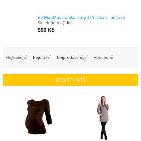
Be MaaMaa Tunika, šaty 3/4 rukáv - béžová
Skladem 1ks
(1 ks)
559 Kč
Ř
a
Nejlevnější
Nejdražší
Nejprodávanější
Abecedně
z
e
n
OTEVŘÍT FILTR
í
p
V
r
ý
o
p
d
i
u
s
k
p
t
r
ů