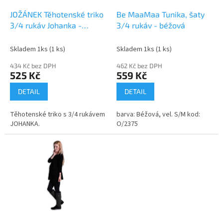
o
d
JOŽÁNEK Těhotenské triko
Be MaaMaa Tunika, šaty
u
3/4 rukáv Johanka -
3/4 rukáv - béžová
k
čokoládová
t
Skladem 1ks
(1 ks)
Skladem 1ks
(1 ks)
ů
434 Kč bez DPH
462 Kč bez DPH
525 Kč
559 Kč
DETAIL
DETAIL
Těhotenské triko s 3/4 rukávem
barva: Béžová, vel. S/M kod:
JOHANKA.
O/2375