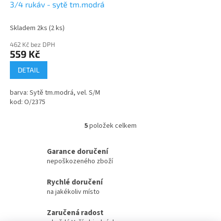
3/4 rukáv - sytě tm.modrá
Skladem 2ks
(2 ks)
462 Kč bez DPH
559 Kč
DETAIL
barva: Sytě tm.modrá, vel. S/M
kod: O/2375
5
položek celkem
O
v
l
Garance doručení
á
nepoškozeného zboží
d
a
Rychlé doručení
c
na jakékoliv místo
í
p
Zaručená radost
r