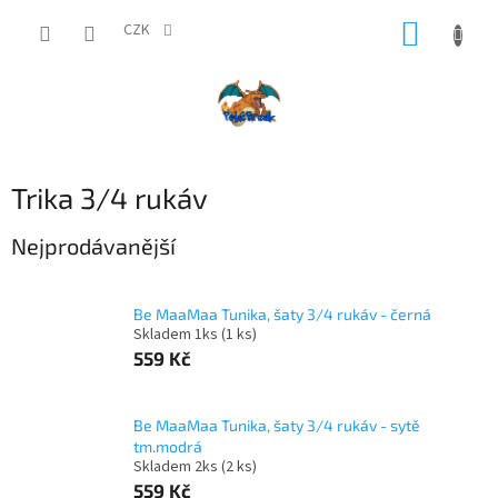
Přejít
NÁKUP
na
CZK
obsah
KOŠÍK
Trika 3/4 rukáv
Nejprodávanější
Be MaaMaa Tunika, šaty 3/4 rukáv - černá
Skladem 1ks
(1 ks)
559 Kč
Be MaaMaa Tunika, šaty 3/4 rukáv - sytě
tm.modrá
Skladem 2ks
(2 ks)
559 Kč