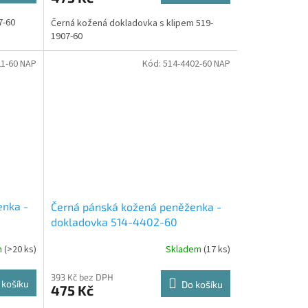
7-60
Černá kožená dokladovka s klipem 519-
1907-60
21-60 NAP
Kód:
514-4402-60 NAP
enka -
Černá pánská kožená peněženka -
dokladovka 514-4402-60
m
(>20 ks)
Skladem
(17 ks)
393 Kč bez DPH
 košíku
Do košíku
475 Kč