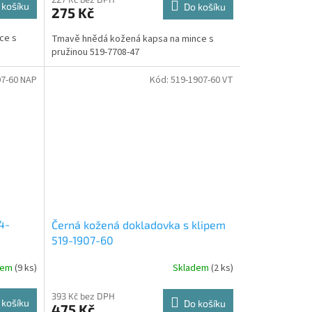
 košíku
Do košíku
275 Kč
ce s
Tmavě hnědá kožená kapsa na mince s
pružinou 519-7708-47
07-60 NAP
Kód:
519-1907-60 VT
4-
Černá kožená dokladovka s klipem
519-1907-60
dem
(9 ks)
Skladem
(2 ks)
393 Kč bez DPH
 košíku
Do košíku
475 Kč