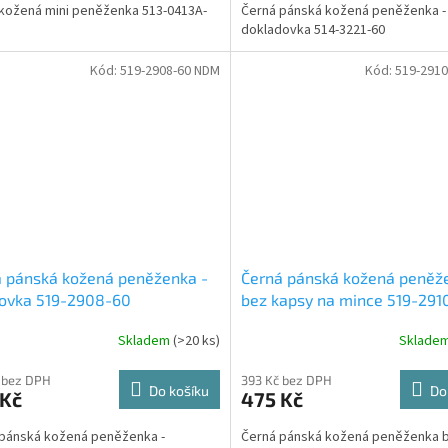
kožená mini peněženka 513-0413A-
Černá pánská kožená peněženka -
dokladovka 514-3221-60
Kód:
519-2908-60 NDM
Kód:
519-2910
 pánská kožená peněženka -
Černá pánská kožená peněž
rovka 519-2908-60
bez kapsy na mince 519-29
Skladem
(>20 ks)
Sklade
 bez DPH
393 Kč bez DPH
Do košíku
Do
 Kč
475 Kč
pánská kožená peněženka -
Černá pánská kožená peněženka 