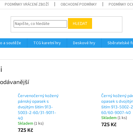
PODMÍNKY VRÁCENÍ ZBOŽÍ
OBCHODNÍ PODMÍNKY
PODMÍNKY OC
HLEDAT
o a soutěže
TCG karetní hry
Deskové hry
Sběratelské f
i
odávanější
Červenočerný kožený
Černý kožený pá
pánský opasek s
opasek s dvojitý
dvojitým šitím 913-
šitím 913-5002-2
5003-2-60/31-9011-
60/60-9007-40
Skladem
(1 ks)
40
Skladem
(1 ks)
725 Kč
725 Kč