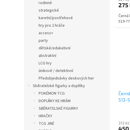
rodinné
275
strategické
Černá 
karetní/postřehové
519-77
hry pro 2 hráče
access+
party
dětské/edukativní
abstraktní
LCG hry
únikové / detektivní
Předobjednávky deskových her
Sběratelské figurky a doplňky
POKÉMON TCG
Čern
513-
DOPLŇKY KE HRÁM
SBĚRATELSKÉ FIGURKY
HRAČKY
TCG JINÉ
372 Kč
450