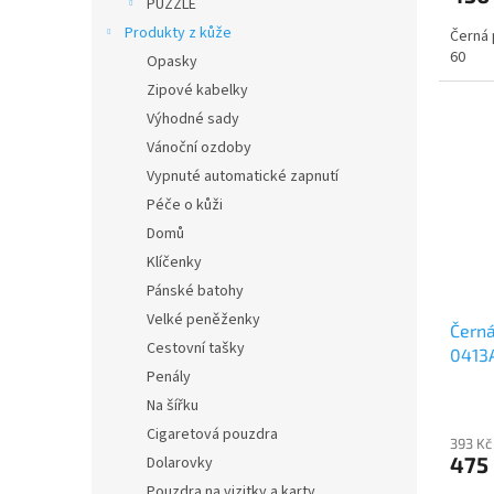
PUZZLE
Produkty z kůže
Černá 
60
Opasky
Zipové kabelky
Výhodné sady
Vánoční ozdoby
Vypnuté automatické zapnutí
Péče o kůži
Domů
Klíčenky
Pánské batohy
Velké peněženky
Černá
Cestovní tašky
0413
Penály
Na šířku
Cigaretová pouzdra
393 Kč
475
Dolarovky
Pouzdra na vizitky a karty