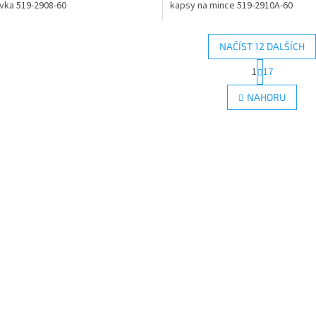
vka 519-2908-60
kapsy na mince 519-2910A-60
NAČÍST 12 DALŠÍCH
S
1
17
O
t
r
v
NAHORU
á
l
n
á
k
d
o
a
v
c
á
í
n
p
í
r
v
k
y
v
ý
p
i
s