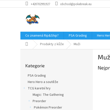
Přejít
+420702991927
obchod@pokebreak.eu
na
obsah
Co znamená Rip&Ship?
PSA Grading
Hero Her
Domů
Produkty z kůže
Muži
P
Muž
o
Přeskočit
s
Kategorie
kategorie
Nejpr
t
r
PSA Grading
a
Hero Hero a soutěže
n
TCG karetní hry
n
í
Magic: The Gathering
p
Preorder
a
Pokémon Preorder