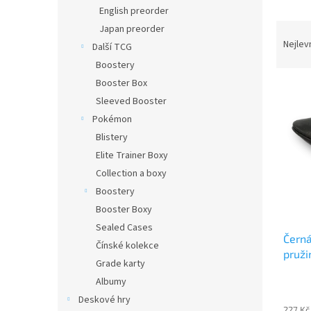
n
English preorder
e
Ř
Japan preorder
l
a
Nejlev
Další TCG
z
Boostery
e
Booster Box
V
n
Sleeved Booster
ý
í
p
p
Pokémon
i
r
Blistery
s
o
Elite Trainer Boxy
p
d
Collection a boxy
r
u
Boostery
o
k
d
Booster Boxy
t
u
ů
Sealed Cases
Černá
k
Čínské kolekce
pruži
t
Grade karty
ů
Albumy
Deskové hry
227 Kč