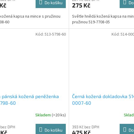
Do košíku
Do
 Kč
275 Kč
kožená kapsa na mince s pružinou
Světle hnědá kožená kapsa na min
08-60
pružinou 519-7708-05
Kód:
513-5798-60
Kód:
514-00
á pánská kožená peněženka
Černá kožená dokladovka 51
5798-60
0007-60
Skladem
(>20 ks)
Skla
 bez DPH
393 Kč bez DPH
Do košíku
Do
 Kč
475 Kč