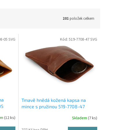
201
položek celkem
08-05 SVG
Kód:
519-7708-47 SVG
na
Tmavě hnědá kožená kapsa na
05
mince s pružinou 519-7708-47
em
(12 ks)
Skladem
(7 ks)
227 Kč bez DPH