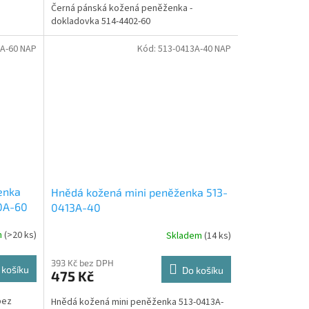
Černá pánská kožená peněženka -
dokladovka 514-4402-60
A-60 NAP
Kód:
513-0413A-40 NAP
enka
Hnědá kožená mini peněženka 513-
10A-60
0413A-40
m
(>20 ks)
Skladem
(14 ks)
393 Kč bez DPH
 košíku
Do košíku
475 Kč
bez
Hnědá kožená mini peněženka 513-0413A-