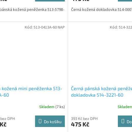
pánská kožená peněženka 513-5798-
Černá kožená dokladovka 514-000
Kód:
513-0413A-60 NAP
Kód:
514-32
 kožená mini peněženka 513-
Černá pánská kožená peněž
A-60
dokladovka 514-3221-60
Skladem
(7 ks)
Sklade
 bez DPH
393 Kč bez DPH
Do košíku
Do
 Kč
475 Kč