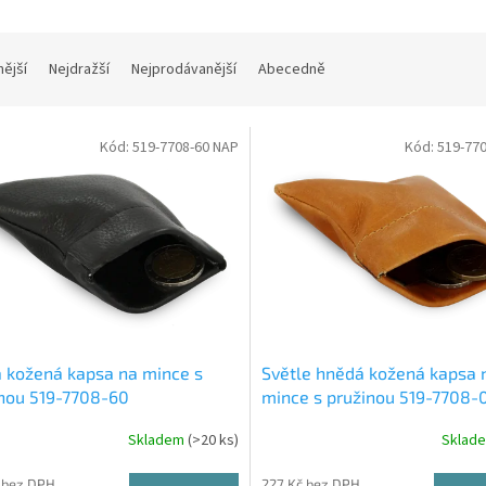
nější
Nejdražší
Nejprodávanější
Abecedně
Kód:
519-7708-60 NAP
Kód:
519-77
 kožená kapsa na mince s
Světle hnědá kožená kapsa 
nou 519-7708-60
mince s pružinou 519-7708-
Skladem
(>20 ks)
Sklad
 bez DPH
227 Kč bez DPH