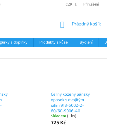
HRANY OSOBNÍCH ÚDAJŮ
CZK
Přihlášení
NÁKUPNÍ
Prázdný košík
KOŠÍK
igurky a doplňky
Produkty z kůže
Bydlení
Domácnost
nský
Černý kožený pánský
m
opasek s dvojitým
-
šitím 913-5002-2-
60/60-9006-40
Skladem
(1 ks)
725 Kč