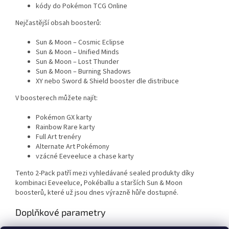
kódy do Pokémon TCG Online
Nejčastější obsah boosterů:
Sun & Moon – Cosmic Eclipse
Sun & Moon – Unified Minds
Sun & Moon – Lost Thunder
Sun & Moon – Burning Shadows
XY nebo Sword & Shield booster dle distribuce
V boosterech můžete najít:
Pokémon GX karty
Rainbow Rare karty
Full Art trenéry
Alternate Art Pokémony
vzácné Eeveeluce a chase karty
Tento 2-Pack patří mezi vyhledávané sealed produkty díky
kombinaci Eeveeluce, Pokéballu a starších Sun & Moon
boosterů, které už jsou dnes výrazně hůře dostupné.
Doplňkové parametry