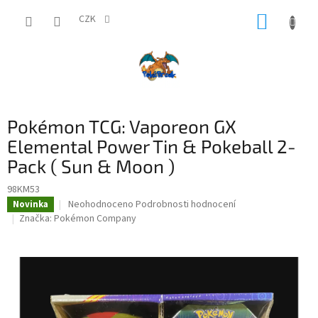
Přejít
NÁKUP
na
CZK
obsah
KOŠÍK
Pokémon TCG: Vaporeon GX
Elemental Power Tin & Pokeball 2-
Pack ( Sun & Moon )
98KM53
Průměrné
Neohodnoceno
Podrobnosti hodnocení
Novinka
hodnocení
Značka:
Pokémon Company
produktu
je
0,0
z
5
hvězdiček.