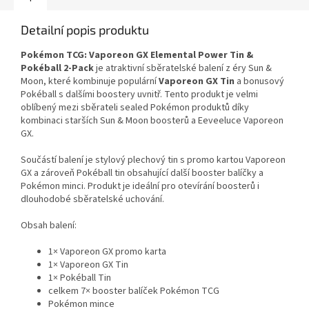
Detailní popis produktu
Pokémon TCG: Vaporeon GX Elemental Power Tin &
Pokéball 2-Pack
je atraktivní sběratelské balení z éry Sun &
Moon, které kombinuje populární
Vaporeon GX Tin
a bonusový
Pokéball s dalšími boostery uvnitř. Tento produkt je velmi
oblíbený mezi sběrateli sealed Pokémon produktů díky
kombinaci starších Sun & Moon boosterů a Eeveeluce Vaporeon
GX.
Součástí balení je stylový plechový tin s promo kartou Vaporeon
GX a zároveň Pokéball tin obsahující další booster balíčky a
Pokémon minci. Produkt je ideální pro otevírání boosterů i
dlouhodobé sběratelské uchování.
Obsah balení:
1× Vaporeon GX promo karta
1× Vaporeon GX Tin
1× Pokéball Tin
celkem 7× booster balíček Pokémon TCG
Pokémon mince