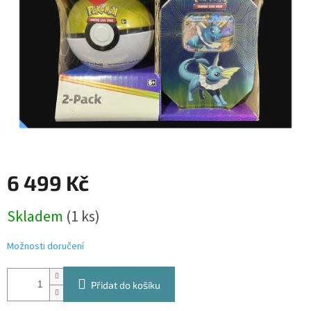
6 499 Kč
Měrná
Skladem
(1 ks)
cena:
Možnosti doručení
Přidat do košíku