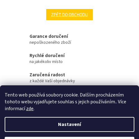
ZPĚT DO OBCHODU
Garance doručení
nepoškozeného zboží
Rychlé doručení
na jakékoliv místo
Zaručená radost
z každé Vaší objednávky
Zaručené otevření
Tento web používá soubory cookie. Dalším procházením
Vaší objednávky na streamu
tohoto webu vyjadřujete souhlas s jejich používáním.. Více
informací
zde
.
Z
á
Nastavení
Vytvořil Shoptet
p
a