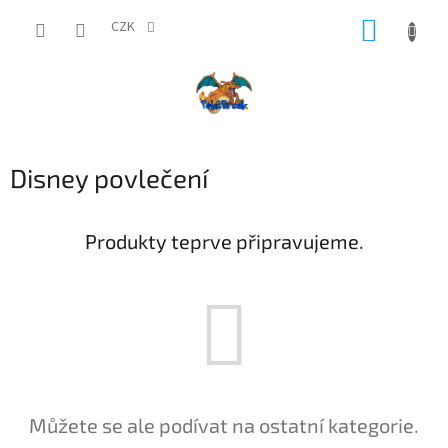
Přejít
NÁKUP
na
CZK
obsah
KOŠÍK
Disney povlečení
Produkty teprve připravujeme.
Můžete se ale podívat na ostatní kategorie.