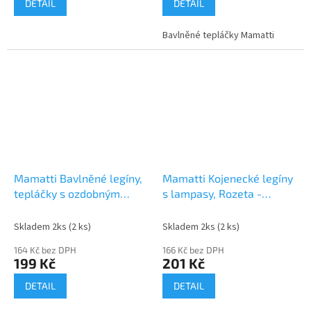
DETAIL
DETAIL
Bavlněné tepláčky Mamatti
Mamatti Bavlněné legíny,
Mamatti Kojenecké legíny
tepláčky s ozdobným
s lampasy, Rozeta -
bočním stříbrným páskem
růžové
Heart - červené
Skladem 2ks
(2 ks)
Skladem 2ks
(2 ks)
164 Kč bez DPH
166 Kč bez DPH
199 Kč
201 Kč
DETAIL
DETAIL