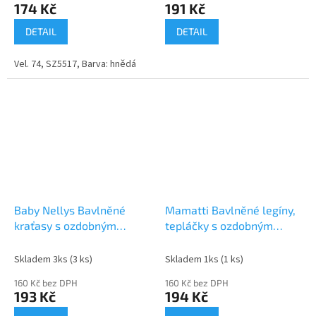
174 Kč
191 Kč
DETAIL
DETAIL
Vel. 74, SZ5517, Barva: hnědá
Baby Nellys Bavlněné
Mamatti Bavlněné legíny,
kraťasy s ozdobným
tepláčky s ozdobným
páskem - bílé
bočním stříbrným páskem
Bow - černé
Skladem 3ks
(3 ks)
Skladem 1ks
(1 ks)
160 Kč bez DPH
160 Kč bez DPH
193 Kč
194 Kč