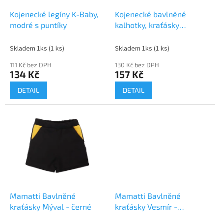
o
d
Kojenecké legíny K-Baby,
Kojenecké bavlněné
u
modré s puntíky
kalhotky, kraťásky
k
Mamatti Pirát - červené
t
Skladem 1ks
(1 ks)
Skladem 1ks
(1 ks)
ů
111 Kč bez DPH
130 Kč bez DPH
134 Kč
157 Kč
DETAIL
DETAIL
Mamatti Bavlněné
Mamatti Bavlněné
kraťásky Mýval - černé
kraťásky Vesmír -
granátové