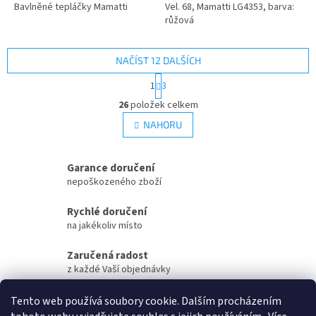
Bavlněné tepláčky Mamatti
Vel. 68, Mamatti LG4353, barva:
růžová
NAČÍST 12 DALŠÍCH
S
1
3
t
O
r
26
položek celkem
v
á
l
NAHORU
n
á
k
d
o
v
a
Garance doručení
á
c
nepoškozeného zboží
n
í
í
p
Rychlé doručení
r
na jakékoliv místo
v
k
Zaručená radost
y
z každé Vaší objednávky
v
ý
Zaručené otevření
p
Tento web používá soubory cookie. Dalším procházením
i
Vaší objednávky na streamu