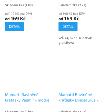
Skladem 1ks
(1 ks)
Skladem 2ks
(2 ks)
od 140 Kč bez DPH
od 140 Kč bez DPH
169 Kč
169 Kč
od
od
DETAIL
DETAIL
Vel. 74, SZ5618, barva:
granátová
Mamatti Bavlněné
Mamatti Bavlněné
kraťásky Vesmír - modré
kraťásky Dinosaurus -
modré
Skladem 2ks
(2 ks)
Skladem 2ks
(2 ks)