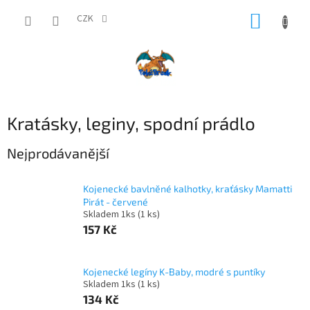
Přejít
NÁKUP
na
CZK
obsah
KOŠÍK
Kratásky, leginy, spodní prádlo
Nejprodávanější
Kojenecké bavlněné kalhotky, kraťásky Mamatti
Pirát - červené
Skladem 1ks
(1 ks)
157 Kč
Kojenecké legíny K-Baby, modré s puntíky
Skladem 1ks
(1 ks)
134 Kč