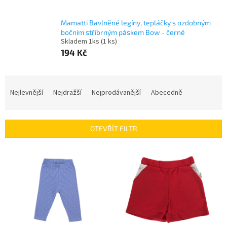
Mamatti Bavlněné legíny, tepláčky s ozdobným
bočním stříbrným páskem Bow - černé
Skladem 1ks
(1 ks)
194 Kč
Ř
a
Nejlevnější
Nejdražší
Nejprodávanější
Abecedně
z
e
n
OTEVŘÍT FILTR
í
p
V
r
ý
o
p
d
i
u
s
k
p
t
r
ů