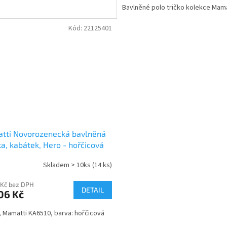
Bavlněné polo tričko kolekce Mama
Kód:
22125401
tti Novorozenecká bavlněná
ka, kabátek, Hero - hořčicová
Skladem > 10ks
(14 ks)
 Kč bez DPH
DETAIL
06 Kč
0, Mamatti KA6510, barva: hořčicová