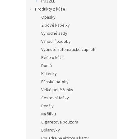
PUZZLE
Produkty z kůže
Opasky
Zipové kabelky
Výhodné sady
Vánoční ozdoby
Vypnuté automatické zapnutí
Péče o kůži
Domů
Klíčenky
Pánské batohy
Velké peněženky
Cestovní tašky
Penály
Na šířku
Cigaretová pouzdra
Dolarovky
Pouzdra na vizitky a karty