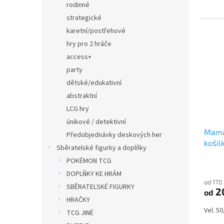
rodinné
strategické
karetní/postřehové
hry pro 2 hráče
access+
party
dětské/edukativní
abstraktní
LCG hry
únikové / detektivní
Mama
Předobjednávky deskových her
košil
Sběratelské figurky a doplňky
POKÉMON TCG
DOPLŇKY KE HRÁM
od 170
SBĚRATELSKÉ FIGURKY
2
od
HRAČKY
Vel. 5
TCG JINÉ