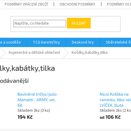
PODMÍNKY VRÁCENÍ ZBOŽÍ
OBCHODNÍ PODMÍNKY
PODMÍNKY OC
HLEDAT
o a soutěže
TCG karetní hry
Deskové hry
Sběratelské f
Kojenecké a dětské oblečení
Košilky,kabátky,tilka
lky,kabátky,tilka
odávanější
Bavlněné tričko/polo
Nicol Košilka na
Mamatti - ARMY, vel.
ramínko, tílko vel
68
LVÍČEK, žlutá
Skladem 3ks
(3 ks)
Skladem 2ks
(2 ks
194 Kč
106 Kč
od