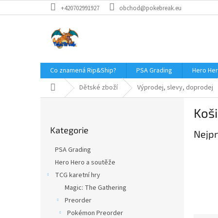
Přejít
+420702991927
obchod@pokebreak.eu
na
obsah
Co znamená Rip&Ship?
PSA Grading
Hero Her
Domů
Dětské zboží
Výprodej, slevy, doprodej
P
Koši
o
Přeskočit
s
Kategorie
kategorie
Nejpr
t
r
PSA Grading
a
Hero Hero a soutěže
n
TCG karetní hry
n
í
Magic: The Gathering
p
Preorder
a
Pokémon Preorder