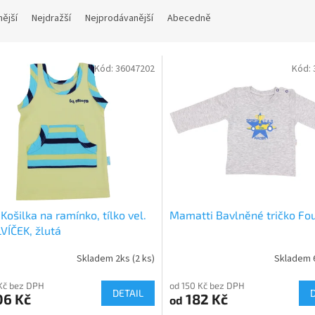
nější
Nejdražší
Nejprodávanější
Abecedně
Kód:
36047202
Kód:
 Košilka na ramínko, tílko vel.
Mamatti Bavlněné tričko Fo
LVÍČEK, žlutá
Skladem 2ks
(2 ks)
Skladem 
Kč bez DPH
od 150 Kč bez DPH
DETAIL
06 Kč
182 Kč
od