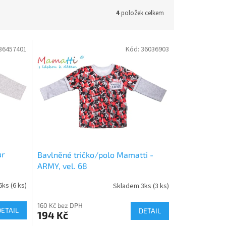
4
položek celkem
36457401
Kód:
36036903
ur
Bavlněné tričko/polo Mamatti -
ARMY, vel. 68
6ks
(6 ks)
Skladem 3ks
(3 ks)
160 Kč bez DPH
DETAIL
DETAIL
194 Kč