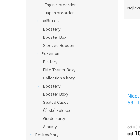
Ř
n
English preorder
a
e
Nejlev
Japan preorder
z
l
e
Další TCG
V
n
Boostery
ý
í
Booster Box
p
p
Sleeved Booster
i
r
Pokémon
s
o
p
Blistery
d
r
u
Elite Trainer Boxy
o
k
Collection a boxy
d
t
Boostery
u
ů
Booster Boxy
Nicol
k
68 - 
Sealed Cases
t
ů
Čínské kolekce
Grade karty
Albumy
od 88 
1
od
Deskové hry