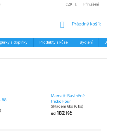
HRANY OSOBNÍCH ÚDAJŮ
CZK
Přihlášení
NÁKUPNÍ
Prázdný košík
KOŠÍK
igurky a doplňky
Produkty z kůže
Bydlení
Domácnost
Mamatti Bavlněné
. 68 -
tričko Four
Skladem 6ks
(6 ks)
)
182 Kč
od