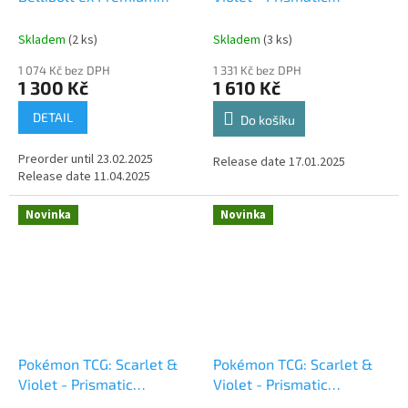
Collection
Evolutions - Tech Sticker
Glaceon
Skladem
(2 ks)
Skladem
(3 ks)
1 074 Kč bez DPH
1 331 Kč bez DPH
1 300 Kč
1 610 Kč
DETAIL
Do košíku
Preorder until 23.02.2025
Release date 17.01.2025
Release date 11.04.2025
Novinka
Novinka
Pokémon TCG: Scarlet &
Pokémon TCG: Scarlet &
Violet - Prismatic
Violet - Prismatic
Evolutions - Tech Sticker
Evolutions - Tech Sticker