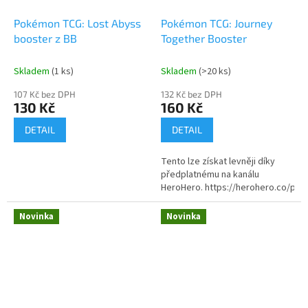
Pokémon TCG: Lost Abyss
Pokémon TCG: Journey
booster z BB
Together Booster
Skladem
(1 ks)
Skladem
(>20 ks)
107 Kč bez DPH
132 Kč bez DPH
130 Kč
160 Kč
DETAIL
DETAIL
Tento lze získat levněji díky
předplatnému na kanálu
HeroHero. https://herohero.co/po
Novinka
Novinka