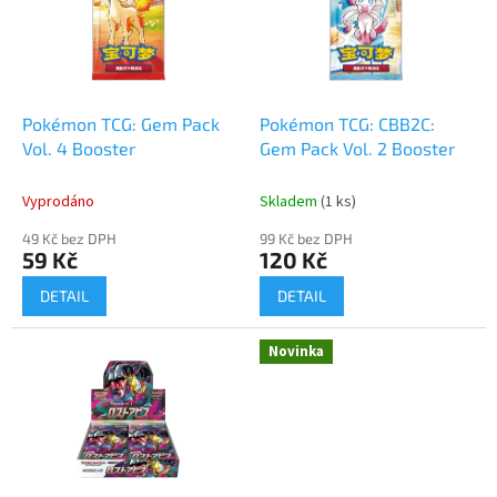
i
r
s
o
p
d
r
u
o
k
d
t
Pokémon TCG: Gem Pack
Pokémon TCG: CBB2C:
u
ů
Vol. 4 Booster
Gem Pack Vol. 2 Booster
k
t
Vyprodáno
Skladem
(1 ks)
ů
49 Kč bez DPH
99 Kč bez DPH
59 Kč
120 Kč
DETAIL
DETAIL
Novinka