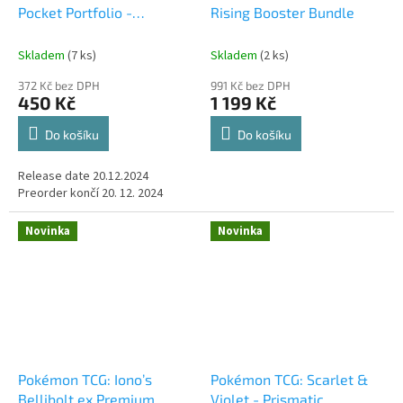
Pocket Portfolio -
Rising Booster Bundle
Prismatic Evolutions
Skladem
(7 ks)
Skladem
(2 ks)
372 Kč bez DPH
991 Kč bez DPH
450 Kč
1 199 Kč
Do košíku
Do košíku
Release date 20.12.2024
Preorder končí 20. 12. 2024
Novinka
Novinka
Pokémon TCG: Iono’s
Pokémon TCG: Scarlet &
Bellibolt ex Premium
Violet - Prismatic