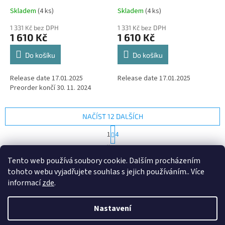
Leafeon
Sylveon
Skladem
(4 ks)
Skladem
(4 ks)
1 331 Kč bez DPH
1 331 Kč bez DPH
1 610 Kč
1 610 Kč
Do košíku
Do košíku
Release date 17.01.2025
Release date 17.01.2025
Preorder končí 30. 11. 2024
NAČÍST 12 DALŠÍCH
S
1
4
t
O
r
46
položek celkem
v
á
Tento web používá soubory cookie. Dalším procházením
l
NAHORU
n
tohoto webu vyjadřujete souhlas s jejich používáním.. Více
á
k
d
o
informací
zde
.
v
Z
a
á
c
á
n
Nastavení
í
Vytvořil Shoptet
p
í
p
a