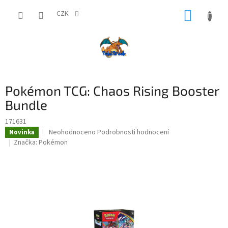
Přejít
NÁKUP
na
CZK
obsah
KOŠÍK
Pokémon TCG: Chaos Rising Booster
Bundle
171631
Průměrné
Neohodnoceno
Podrobnosti hodnocení
Novinka
hodnocení
Značka:
Pokémon
produktu
je
0,0
z
5
hvězdiček.