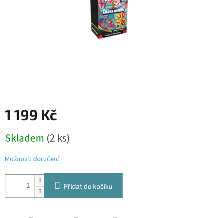
1 199 Kč
Měrná
Skladem
(2 ks)
cena:
Možnosti doručení
Přidat do košíku