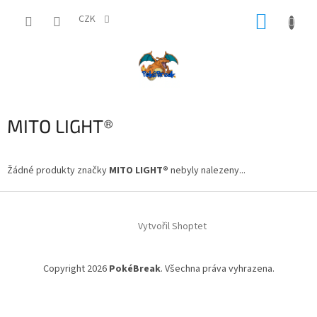
Přejít
NÁKUP
na
CZK
obsah
KOŠÍK
MITO LIGHT®
Žádné produkty značky
MITO LIGHT®
nebyly nalezeny...
Z
á
Vytvořil Shoptet
p
a
t
Copyright 2026
PokéBreak
. Všechna práva vyhrazena.
í