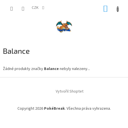
Přejít
NÁKUP
na
CZK
obsah
KOŠÍK
Balance
Žádné produkty značky
Balance
nebyly nalezeny...
Z
á
Vytvořil Shoptet
p
a
t
Copyright 2026
PokéBreak
. Všechna práva vyhrazena.
í