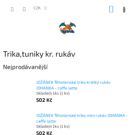
Přejít
NÁKUP
na
CZK
obsah
KOŠÍK
Trika,tuniky kr. rukáv
Nejprodávanější
JOŽÁNEK Těhotenské triko krátký rukáv
JOHANKA - caffe latte
Skladem 1ks
(1 ks)
502 Kč
JOŽÁNEK Těhotenské triko mini rukáv JOHANKA -
caffe latte
Skladem 1ks
(1 ks)
502 Kč