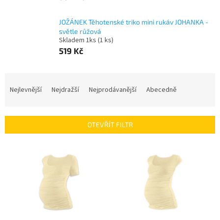
JOŽÁNEK Těhotenské triko mini rukáv JOHANKA -
světle růžová
Skladem 1ks
(1 ks)
519 Kč
Ř
a
Nejlevnější
Nejdražší
Nejprodávanější
Abecedně
z
e
n
OTEVŘÍT FILTR
í
p
V
r
ý
o
p
d
i
u
s
k
p
t
r
ů