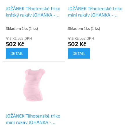
o
d
JOŽÁNEK Těhotenské triko
JOŽÁNEK Těhotenské triko
u
krátký rukáv JOHANKA -
mini rukáv JOHANKA -
k
caffe latte
caffe latte
t
Skladem 1ks
(1 ks)
Skladem 1ks
(1 ks)
ů
415 Kč bez DPH
415 Kč bez DPH
502 Kč
502 Kč
DETAIL
DETAIL
JOŽÁNEK Těhotenské triko
mini rukáv JOHANKA -
světle růžová