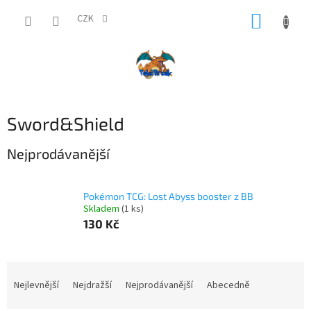
Přejít
NÁKUP
na
CZK
obsah
KOŠÍK
Sword&Shield
Nejprodávanější
Pokémon TCG: Lost Abyss booster z BB
Skladem
(1 ks)
130 Kč
Ř
a
Nejlevnější
Nejdražší
Nejprodávanější
Abecedně
z