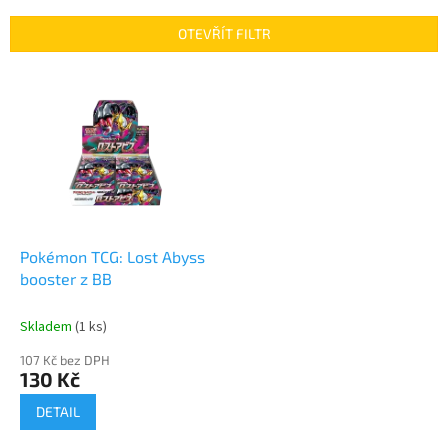
e
n
OTEVŘÍT FILTR
í
p
V
r
ý
o
p
d
i
u
s
k
p
t
r
ů
o
d
Pokémon TCG: Lost Abyss
u
booster z BB
k
t
Skladem
(1 ks)
ů
107 Kč bez DPH
130 Kč
DETAIL