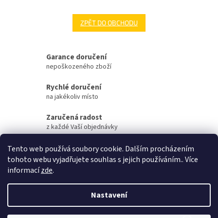
ZPĚT DO OBCHODU
Garance doručení
nepoškozeného zboží
Rychlé doručení
na jakékoliv místo
Zaručená radost
z každé Vaší objednávky
Zaručené otevření
Tento web používá soubory cookie. Dalším procházením
Vaší objednávky na streamu
tohoto webu vyjadřujete souhlas s jejich používáním.. Více
informací
zde
.
Z
á
Nastavení
Vytvořil Shoptet
p
a