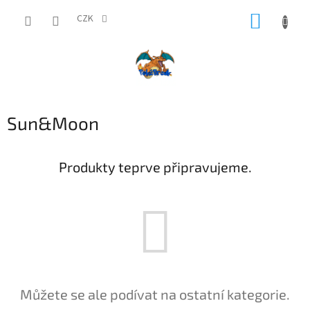
Přejít
NÁKUP
na
CZK
obsah
KOŠÍK
Sun&Moon
Produkty teprve připravujeme.
Můžete se ale podívat na ostatní kategorie.