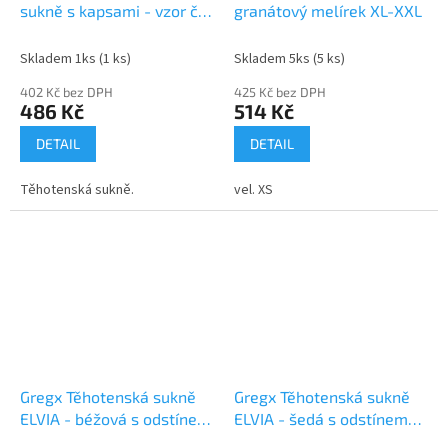
sukně s kapsami - vzor č.
granátový melírek XL-XXL
01
Skladem 1ks
(1 ks)
Skladem 5ks
(5 ks)
402 Kč bez DPH
425 Kč bez DPH
486 Kč
514 Kč
DETAIL
DETAIL
Těhotenská sukně.
vel. XS
Gregx Těhotenská sukně
Gregx Těhotenská sukně
ELVIA - béžová s odstínem
ELVIA - šedá s odstínem
stříbr. nitky
stříbr. nitky