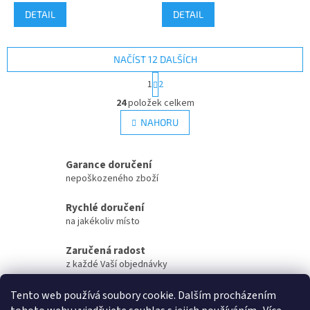
DETAIL
DETAIL
NAČÍST 12 DALŠÍCH
S
1
2
t
O
r
24
položek celkem
v
á
l
NAHORU
n
á
k
d
o
v
a
Garance doručení
á
c
nepoškozeného zboží
n
í
í
p
Rychlé doručení
r
na jakékoliv místo
v
k
Zaručená radost
y
z každé Vaší objednávky
v
ý
Zaručené otevření
p
Tento web používá soubory cookie. Dalším procházením
i
Vaší objednávky na streamu