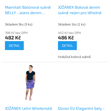
o
d
Mamitati Balónová sukně
JOŽÁNEK Boková denim
u
NELLY - jeans denim
sukně nejen pro těhotné
k
granát/ růžové lemy
t
Skladem 5ks
(5 ks)
Skladem 1ks
(1 ks)
ů
398 Kč bez DPH
402 Kč bez DPH
482 Kč
486 Kč
DETAIL
DETAIL
Vzdušná kolová sukně.
JOŽÁNEK Letní těhotenská
Dovoz EU Elegantní šaty -