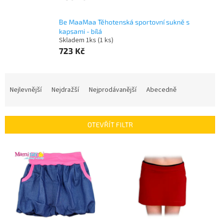
Be MaaMaa Těhotenská sportovní sukně s
kapsami - bílá
Skladem 1ks
(1 ks)
723 Kč
Ř
a
Nejlevnější
Nejdražší
Nejprodávanější
Abecedně
z
e
n
OTEVŘÍT FILTR
í
p
V
r
ý
o
p
d
i
u
s
k
p
t
r
ů