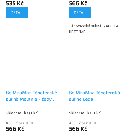
535 Kč
566 Kč
DETAIL
DETAIL
Těhotenská sukně IZABELLA
HETTNAR.
Be MaaMaa Těhotenské
Be MaaMaa Těhotenská
sukně Melanie - šedý
sukně Leda
popílek, vel. XS
Skladem 1ks
(1 ks)
Skladem 1ks
(1 ks)
468 Kč bez DPH
468 Kč bez DPH
566 Kč
566 Kč