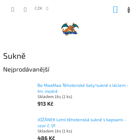
Přejít
NÁKUP
na
CZK
obsah
KOŠÍK
Sukně
Nejprodávanější
Be MaaMaa Těhotenské šaty/sukně s láclem -
tm. modré
Skladem 1ks
(1 ks)
913 Kč
JOŽÁNEK Letní těhotenská sukně s kapsami -
vzor č. 01
Skladem 1ks
(1 ks)
486 Kč