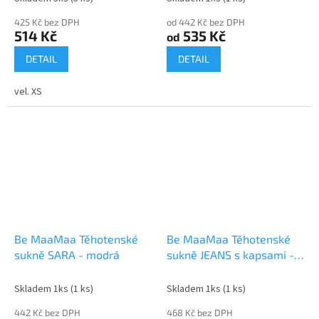
425 Kč bez DPH
od 442 Kč bez DPH
514 Kč
535 Kč
od
DETAIL
DETAIL
vel. XS
Be MaaMaa Těhotenské
Be MaaMaa Těhotenské
sukně SARA - modrá
sukně JEANS s kapsami -
černá, vel. XS
Skladem 1ks
(1 ks)
Skladem 1ks
(1 ks)
442 Kč bez DPH
468 Kč bez DPH