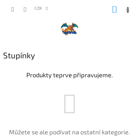
Přejít
NÁKUP
na
CZK
obsah
KOŠÍK
Stupínky
Produkty teprve připravujeme.
Můžete se ale podívat na ostatní kategorie.