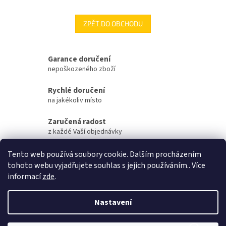
ZPĚT DO OBCHODU
Garance doručení
nepoškozeného zboží
Rychlé doručení
na jakékoliv místo
Zaručená radost
z každé Vaší objednávky
Zaručené otevření
Tento web používá soubory cookie. Dalším procházením
Vaší objednávky na streamu
tohoto webu vyjadřujete souhlas s jejich používáním.. Více
informací
zde
.
Z
á
Nastavení
Vytvořil Shoptet
p
a