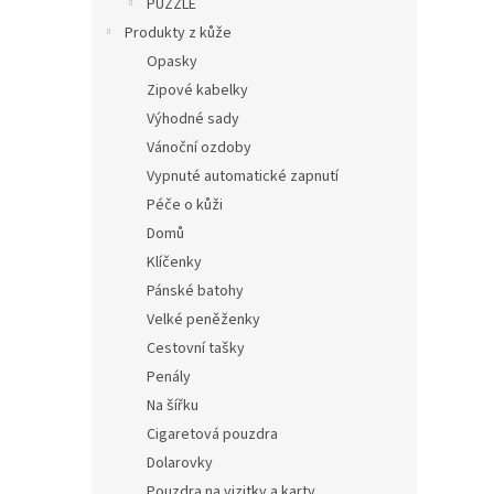
PUZZLE
Produkty z kůže
Opasky
Zipové kabelky
Výhodné sady
Vánoční ozdoby
Vypnuté automatické zapnutí
Péče o kůži
Domů
Klíčenky
Pánské batohy
Velké peněženky
Cestovní tašky
Penály
Na šířku
Cigaretová pouzdra
Dolarovky
Pouzdra na vizitky a karty