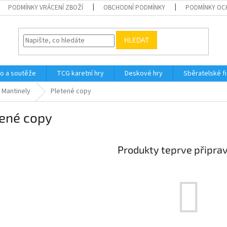
PODMÍNKY VRÁCENÍ ZBOŽÍ
OBCHODNÍ PODMÍNKY
PODMÍNKY OC
HLEDAT
o a soutěže
TCG karetní hry
Deskové hry
Sběratelské f
Mantinely
Pletené copy
tené copy
Produkty teprve připra