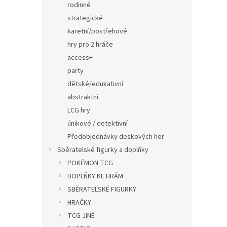
rodinné
strategické
karetní/postřehové
hry pro 2 hráče
access+
party
dětské/edukativní
abstraktní
LCG hry
únikové / detektivní
Předobjednávky deskových her
Sběratelské figurky a doplňky
POKÉMON TCG
DOPLŇKY KE HRÁM
SBĚRATELSKÉ FIGURKY
HRAČKY
TCG JINÉ