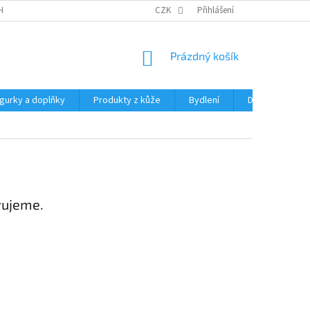
HRANY OSOBNÍCH ÚDAJŮ
CZK
Přihlášení
NÁKUPNÍ
Prázdný košík
KOŠÍK
igurky a doplňky
Produkty z kůže
Bydlení
Domácnost
vujeme.