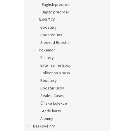
n
English preorder
e
Japan preorder
l
Další TCG
Boostery
Booster Box
Sleeved Booster
Pokémon
Blistery
Elite Trainer Boxy
Collection a boxy
Boostery
Booster Boxy
Sealed Cases
Čínské kolekce
Grade karty
Albumy
Deskové hry