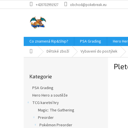
Přejít
+420702991927
obchod@pokebreak.eu
na
obsah
Co znamená Rip&Ship?
PSA Grading
Hero Her
Domů
Dětské zboží
Vybavení do postýlek
P
Ple
o
Přeskočit
s
Kategorie
kategorie
t
r
PSA Grading
a
Hero Hero a soutěže
n
TCG karetní hry
n
í
Magic: The Gathering
p
Preorder
a
Pokémon Preorder