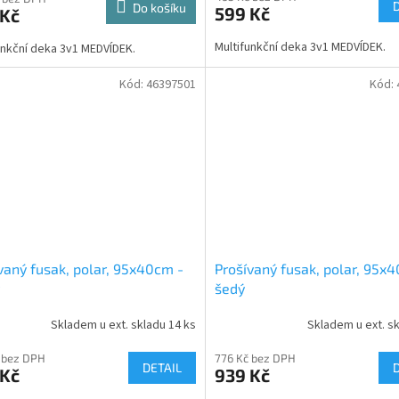
Do košíku
599 Kč
 Kč
Multifunkční deka 3v1 MEDVÍDEK.
unkční deka 3v1 MEDVÍDEK.
Kód:
46397501
Kód:
vaný fusak, polar, 95x40cm -
Prošívaný fusak, polar, 95x
šedý
Skladem u ext. skladu 14 ks
Skladem u ext. sk
 bez DPH
776 Kč bez DPH
DETAIL
 Kč
939 Kč