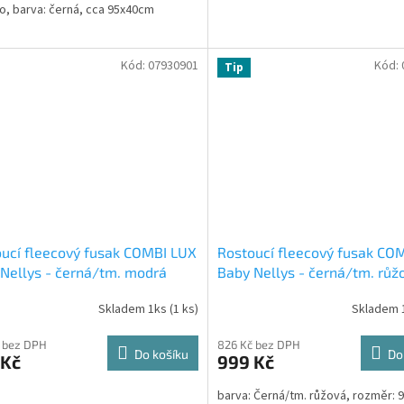
lo, barva: černá, cca 95x40cm
Kód:
07930901
Kód:
Tip
ucí fleecový fusak COMBI LUX
Rostoucí fleecový fusak CO
Nellys - černá/tm. modrá
Baby Nellys - černá/tm. růž
Skladem 1ks
(1 ks)
Skladem 
 bez DPH
826 Kč bez DPH
Do košíku
Do
 Kč
999 Kč
barva: Černá/tm. růžová, rozměr: