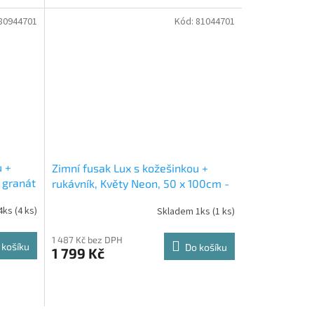
80944701
Kód:
81044701
u +
Zimní fusak Lux s kožešinkou +
 granát
rukávník, Květy Neon, 50 x 100cm -
šedý/granát
4ks
(4 ks)
Skladem 1ks
(1 ks)
1 487 Kč bez DPH
 košíku
Do košíku
1 799 Kč