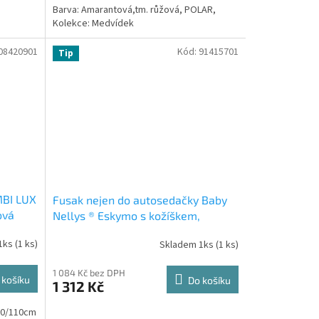
Barva: Amarantová,tm. růžová, POLAR,
Kolekce: Medvídek
08420901
Kód:
91415701
Tip
MBI LUX
Fusak nejen do autosedačky Baby
ová
Nellys ® Eskymo s kožíškem,
medvědi v mátě/modrý
1ks
(1 ks)
Skladem 1ks
(1 ks)
1 084 Kč bez DPH
 košíku
Do košíku
1 312 Kč
 90/110cm