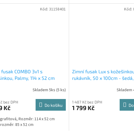
Kód:
31158401
Kód:
 fusak COMBO 3v1 s
Zimní fusak Lux s kožešinko
inkou, Palmy, 114 x 52 cm
rukávník, 50 x 100cm - šedá,
Skladem 5ks
(5 ks)
Skladem 
Kč bez DPH
1 487 Kč bez DPH
Do košíku
Do
9 Kč
1 799 Kč
 grafitová, Rozměr: 114 x 52 cm
í rozměr: 85 x 52 cm