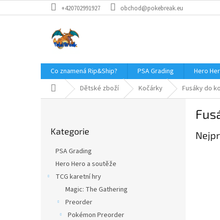
Přejít
+420702991927
obchod@pokebreak.eu
na
obsah
Co znamená Rip&Ship?
PSA Grading
Hero Her
Domů
Dětské zboží
Kočárky
Fusáky do k
P
Fus
o
Přeskočit
s
Kategorie
kategorie
Nejpr
t
r
PSA Grading
a
Hero Hero a soutěže
n
TCG karetní hry
n
í
Magic: The Gathering
p
Preorder
a
Pokémon Preorder