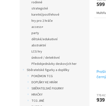
rodinné
599
strategické
Multif
karetní/postřehové
hry pro 2 hráče
access+
party
dětské/edukativní
abstraktní
LCG hry
únikové / detektivní
Předobjednávky deskových her
Sběratelské figurky a doplňky
Proší
POKÉMON TCG
černý
DOPLŇKY KE HRÁM
SBĚRATELSKÉ FIGURKY
HRAČKY
776 Kč
939
TCG JINÉ