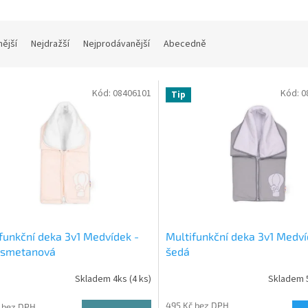
nější
Nejdražší
Nejprodávanější
Abecedně
Kód:
08406101
Kód:
0
Tip
funkční deka 3v1 Medvídek -
Multifunkční deka 3v1 Medví
/smetanová
šedá
Skladem 4ks
(4 ks)
Skladem 
495 Kč bez DPH
 bez DPH