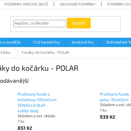
PODMÍNKY VRÁCENÍ ZBOŽÍ
OBCHODNÍ PODMÍNKY
PODMÍNKY OC
HLEDAT
o a soutěže
TCG karetní hry
Deskové hry
Sběratelské f
očárku
Fusáky do kočárku - POLAR
áky do kočárku - POLAR
odávanější
Prošívaný fusák s
Prošívaný fusak,
kožešinou 100x45cm,
polar, 95x40cm -
Skladem u ext. sk
SENSILLO OLAF -
7 ks
světle šedý
Skladem u ext. skladu
939 Kč
7 ks
851 Kč