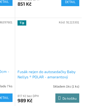
DETAIL
DETAIL
851 Kč
46397601
Kód:
91215301
Tip
40cm -
Fusák nejen do autosedačky Baby
Nellys ® POLAR - amarantový
medvídek
ladu 7 ks
Skladem 1ks
(1 ks)
817 Kč bez DPH
DETAIL
Do košíku
989 Kč