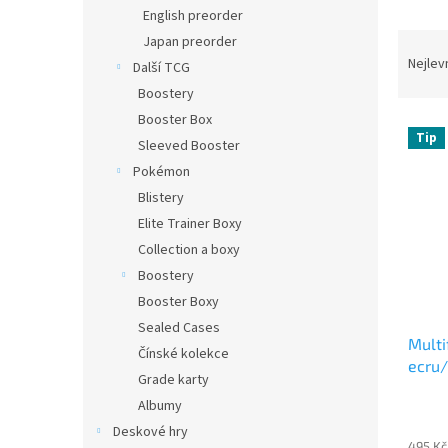
n
English preorder
e
Ř
Japan preorder
l
a
Nejlev
Další TCG
z
Boostery
e
Booster Box
V
n
Tip
Sleeved Booster
ý
í
p
p
Pokémon
i
r
Blistery
s
o
Elite Trainer Boxy
p
d
Collection a boxy
r
u
Boostery
o
k
d
Booster Boxy
t
u
ů
Sealed Cases
Multi
k
Čínské kolekce
ecru
t
Grade karty
ů
Albumy
Deskové hry
495 Kč