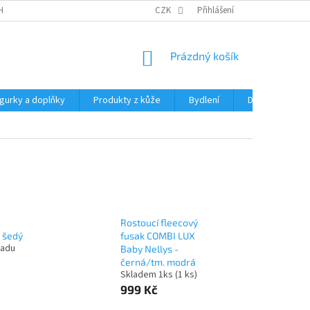
HRANY OSOBNÍCH ÚDAJŮ
CZK
Přihlášení
NÁKUPNÍ
Prázdný košík
KOŠÍK
igurky a doplňky
Produkty z kůže
Bydlení
Domácnost
Rostoucí fleecový
 šedý
fusak COMBI LUX
ladu
Baby Nellys -
černá/tm. modrá
Skladem 1ks
(1 ks)
999 Kč