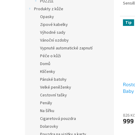
PUZZLE
Sensil
Produkty z kůže
Opasky
Tip
Zipové kabelky
Výhodné sady
Vánoční ozdoby
Vypnuté automatické zapnutí
Péče o kůži
Domů
Klíčenky
Pánské batohy
Rosto
Velké peněženky
Baby 
Cestovní tašky
Penály
Na šířku
826 Kč
Cigaretová pouzdra
999
Dolarovky
Pouzdra na vizitky a karty