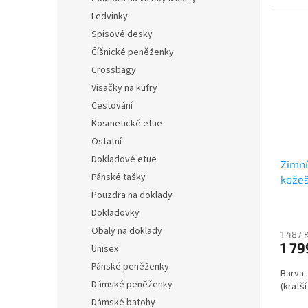
Ledvinky
Spisové desky
Číšnické peněženky
Crossbagy
Visačky na kufry
Cestování
Kosmetické etue
Ostatní
Dokladové etue
Zimní
Pánské tašky
kožeš
Pouzdra na doklady
Dokladovky
Obaly na doklady
1 487 
1 79
Unisex
Pánské peněženky
Barva:
Dámské peněženky
(kratš
Dámské batohy