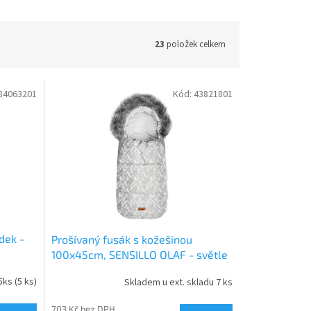
23
položek celkem
84063201
Kód:
43821801
dek -
Prošívaný fusák s kožešinou
100x45cm, SENSILLO OLAF - světle
šedý
5ks
(5 ks)
Skladem u ext. skladu 7 ks
703 Kč bez DPH