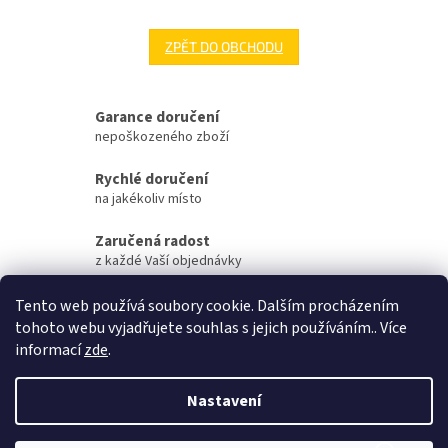
ZPĚT DO OBCHODU
Garance doručení
nepoškozeného zboží
Rychlé doručení
na jakékoliv místo
Zaručená radost
z každé Vaší objednávky
Zaručené otevření
Tento web používá soubory cookie. Dalším procházením
Vaší objednávky na streamu
tohoto webu vyjadřujete souhlas s jejich používáním.. Více
informací
zde
.
Z
á
Nastavení
Vytvořil Shoptet
p
a