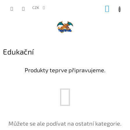
Přejít
NÁKUP
na
CZK
obsah
KOŠÍK
Edukační
Produkty teprve připravujeme.
Můžete se ale podívat na ostatní kategorie.