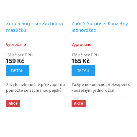
Zuru 5 Surprise: Záchrana
Zuru 5 Surprise: Kouzelný
mazlíčků
jednorožec
Vyprodáno
Vyprodáno
131 Kč bez DPH
136 Kč bez DPH
159 Kč
165 Kč
DETAIL
DETAIL
Zažijte nekonečné překvapení a
Zažijte nekonečné překvapení s
pomozte se záchranou pejsků!
kouzelnými jednorožci!
Akce
Akce