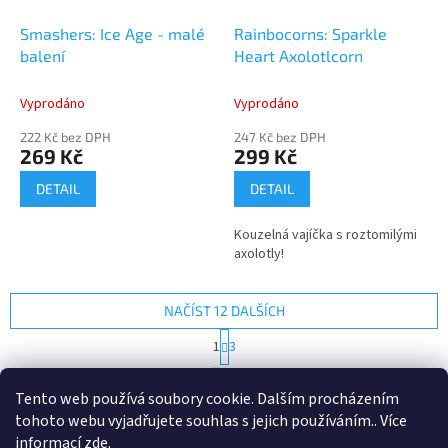
Smashers: Ice Age - malé
Rainbocorns: Sparkle
balení
Heart Axolotlcorn
Vyprodáno
Vyprodáno
222 Kč bez DPH
247 Kč bez DPH
269 Kč
299 Kč
DETAIL
DETAIL
Kouzelná vajíčka s roztomilými
axolotly!
NAČÍST 12 DALŠÍCH
S
1
3
t
O
r
30
položek celkem
v
á
Tento web používá soubory cookie. Dalším procházením
l
NAHORU
n
tohoto webu vyjadřujete souhlas s jejich používáním.. Více
á
k
d
o
informací
zde
.