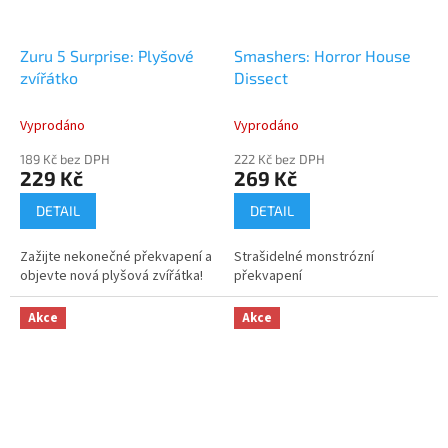
Zuru 5 Surprise: Plyšové
Smashers: Horror House
zvířátko
Dissect
Vyprodáno
Vyprodáno
189 Kč bez DPH
222 Kč bez DPH
229 Kč
269 Kč
DETAIL
DETAIL
Zažijte nekonečné překvapení a
Strašidelné monstrózní
objevte nová plyšová zvířátka!
překvapení
Akce
Akce