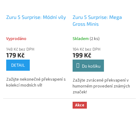
Zuru 5 Surprise: Módní víly
Zuru 5 Surprise: Mega
Gross Minis
Vyprodáno
Skladem
(2 ks)
148 Kč bez DPH
164 Kč bez DPH
179 Kč
199 Kč
DETAIL
Do košíku
Zažijte nekonečné překvapení s
Zažijte zvrácené překvapení v
kolekcí modních víl!
humorném provedení známých
značek!
Akce