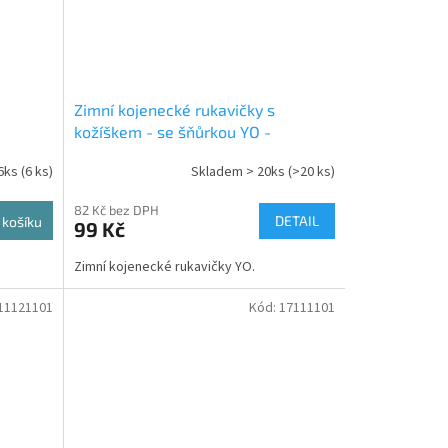
Zimní kojenecké rukavičky s
kožíškem - se šňůrkou YO -
šedé/granátový kožíšek
6ks
(6 ks)
Skladem > 20ks
(>20 ks)
82 Kč bez DPH
DETAIL
 košíku
99 Kč
Zimní kojenecké rukavičky YO.
11121101
Kód:
17111101