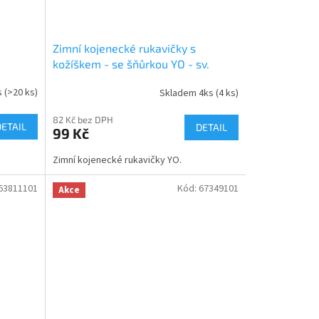
Zimní kojenecké rukavičky s
kožíškem - se šňůrkou YO - sv.
růžové/růžový kožíšek
s
(>20 ks)
Skladem 4ks
(4 ks)
82 Kč bez DPH
DETAIL
DETAIL
99 Kč
Zimní kojenecké rukavičky YO.
63811101
Kód:
67349101
Akce