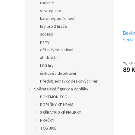
rodinné
strategické
karetní/postřehové
hry pro 2 hráče
Bavln
access+
šedá
party
dětské/edukativní
abstraktní
74 Kč 
LCG hry
89 
únikové / detektivní
Předobjednávky deskových her
Sběratelské figurky a doplňky
POKÉMON TCG
DOPLŇKY KE HRÁM
SBĚRATELSKÉ FIGURKY
HRAČKY
TCG JINÉ