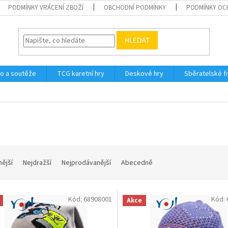
PODMÍNKY VRÁCENÍ ZBOŽÍ
OBCHODNÍ PODMÍNKY
PODMÍNKY OC
HLEDAT
o a soutěže
TCG karetní hry
Deskové hry
Sběratelské f
nější
Nejdražší
Nejprodávanější
Abecedně
Kód:
68908001
Kód:
Akce