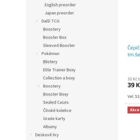
i
r
n
English preorder
s
o
e
Japan preorder
p
d
l
r
u
Další TCG
o
k
Boostery
d
t
Booster Box
u
ů
Sleeved Booster
Čepič
k
Pokémon
tm.š
t
ů
Blistery
Elite Trainer Boxy
Collection a boxy
32 Kč 
39 K
Boostery
Booster Boxy
Vel. 5
Sealed Cases
Akce
Čínské kolekce
Grade karty
Albumy
Deskové hry