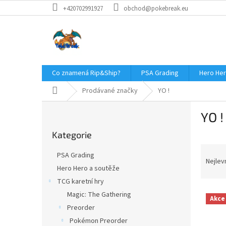
Přejít
+420702991927
obchod@pokebreak.eu
na
obsah
Co znamená Rip&Ship?
PSA Grading
Hero Her
Domů
Prodávané značky
YO !
P
YO !
o
Přeskočit
s
Kategorie
kategorie
t
Ř
r
PSA Grading
a
a
Nejlev
Hero Hero a soutěže
z
n
TCG karetní hry
e
n
V
n
í
Magic: The Gathering
Akce
ý
í
p
Preorder
p
p
a
Pokémon Preorder