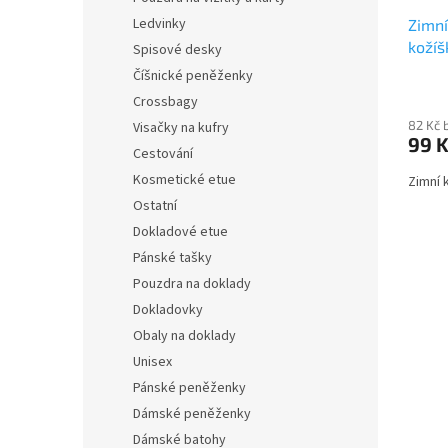
Ledvinky
Zimní
kožíš
Spisové desky
šedé/
Číšnické peněženky
Crossbagy
82 Kč 
Visačky na kufry
99 
Cestování
Kosmetické etue
Zimní 
Ostatní
Dokladové etue
Pánské tašky
Pouzdra na doklady
Dokladovky
Obaly na doklady
Unisex
Pánské peněženky
Dámské peněženky
Dámské batohy