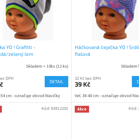
ka YO ! Grafitti -
Háčkovaná čepička YO ! Srdí
edá/zelený lem
fialová
Skladem > 10ks
(12 ks)
Skladem 
bez DPH
32 Kč bez DPH
DETAIL
č
39 Kč
2-54 cm - označuje obvod hlavičky
Vel. 38-40 cm - označuje obvod hla
Kód:
63812201
Kód:
Akce