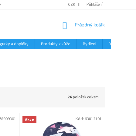
HRANY OSOBNÍCH ÚDAJŮ
CZK
Přihlášení
NÁKUPNÍ
Prázdný košík
KOŠÍK
igurky a doplňky
Produkty z kůže
Bydlení
Domácnost
26
položek celkem
68909301
Kód:
63812101
Akce