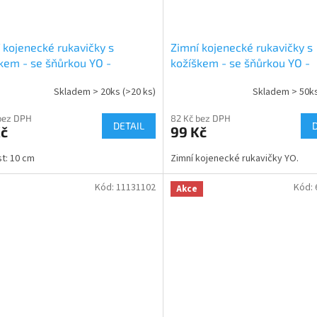
 kojenecké rukavičky s
Zimní kojenecké rukavičky s
kem - se šňůrkou YO -
kožíškem - se šňůrkou YO -
/granátový kožíšek
malinové/růžový kožíšek
Skladem > 20ks
(>20 ks)
Skladem > 50k
bez DPH
82 Kč bez DPH
DETAIL
Kč
99 Kč
st: 10 cm
Zimní kojenecké rukavičky YO.
Kód:
11131102
Kód:
Akce