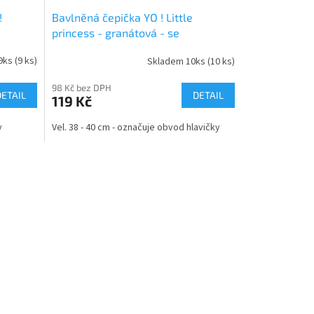
!
Bavlněná čepička YO ! Little
princess - granátová - se
zavazováním
9ks
(9 ks)
Skladem 10ks
(10 ks)
98 Kč bez DPH
DETAIL
DETAIL
119 Kč
y
Vel. 38 - 40 cm - označuje obvod hlavičky