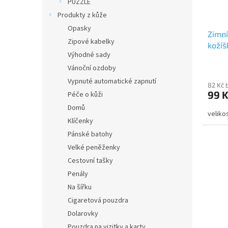
PUZZLE
Produkty z kůže
Opasky
Zimní
Zipové kabelky
kožíš
Výhodné sady
jeans
Vánoční ozdoby
Vypnuté automatické zapnutí
82 Kč 
99 
Péče o kůži
Domů
veliko
Klíčenky
Pánské batohy
Velké peněženky
Cestovní tašky
Penály
Na šířku
Cigaretová pouzdra
Dolarovky
Pouzdra na vizitky a karty