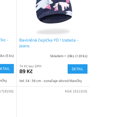
čko -
Bavlněná čepička YO ! Izabela -
jeans
5ks
(5 ks)
Skladem > 20ks
(>20 ks)
74 Kč bez DPH
DETAIL
DETAIL
89 Kč
vičky
Vel. 54 - 56 cm - označuje obvod hlavičky
17181501
Kód:
15113101