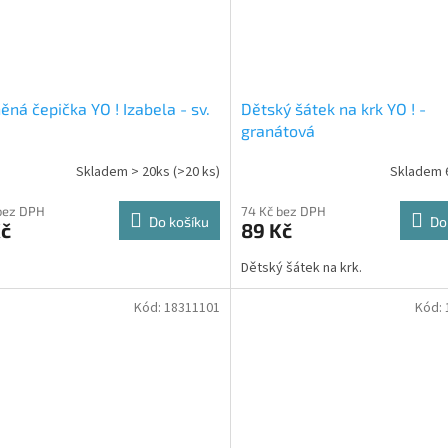
ěná čepička YO ! Izabela - sv.
Dětský šátek na krk YO ! -
granátová
Skladem > 20ks
(>20 ks)
Skladem 
bez DPH
74 Kč bez DPH
Do košíku
Do
Kč
89 Kč
Dětský šátek na krk.
Kód:
18311101
Kód: