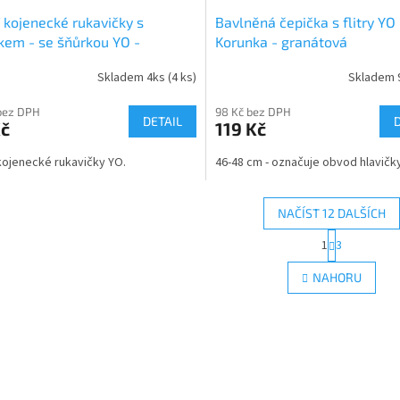
 kojenecké rukavičky s
Bavlněná čepička s flitry YO 
kem - se šňůrkou YO -
Korunka - granátová
růžový kožíšek
Skladem 4ks
(4 ks)
Skladem 
bez DPH
98 Kč bez DPH
DETAIL
Kč
119 Kč
kojenecké rukavičky YO.
46-48 cm - označuje obvod hlavičk
NAČÍST 12 DALŠÍCH
S
1
3
O
t
r
v
NAHORU
á
l
n
á
k
d
o
a
v
c
á
í
n
p
í