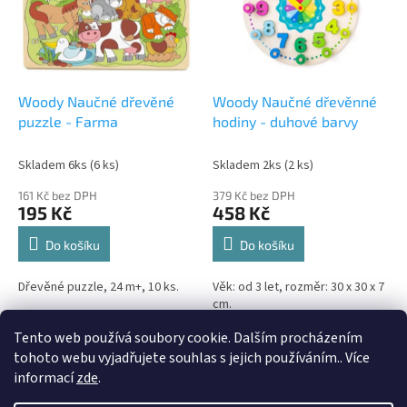
i
r
s
o
p
d
r
u
o
k
d
t
Woody Naučné dřevěné
Woody Naučné dřevěnné
u
ů
puzzle - Farma
hodiny - duhové barvy
k
t
Skladem 6ks
(6 ks)
Skladem 2ks
(2 ks)
ů
161 Kč bez DPH
379 Kč bez DPH
195 Kč
458 Kč
Do košíku
Do košíku
Dřevěné puzzle, 24 m+, 10 ks.
Věk: od 3 let, rozměr: 30 x 30 x 7
cm.
Tento web používá soubory cookie. Dalším procházením
2
položek celkem
O
tohoto webu vyjadřujete souhlas s jejich používáním.. Více
v
informací
zde
.
l
Z