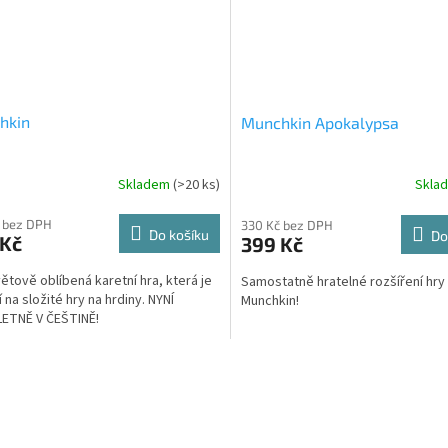
hkin
Munchkin Apokalypsa
Skladem
(>20 ks)
Skla
 bez DPH
330 Kč bez DPH
Do košíku
Do
 Kč
399 Kč
ětově oblíbená karetní hra, která je
Samostatně hratelné rozšíření hry
 na složité hry na hrdiny. NYNÍ
Munchkin!
ETNĚ V ČEŠTINĚ!
O
v
l
á
d