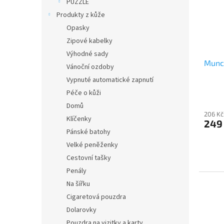
PUZZLE
Produkty z kůže
Opasky
Zipové kabelky
Výhodné sady
Munch
Vánoční ozdoby
Vypnuté automatické zapnutí
Péče o kůži
Domů
206 Kč
Klíčenky
249
Pánské batohy
Velké peněženky
Cestovní tašky
Penály
Na šířku
Cigaretová pouzdra
Dolarovky
Pouzdra na vizitky a karty