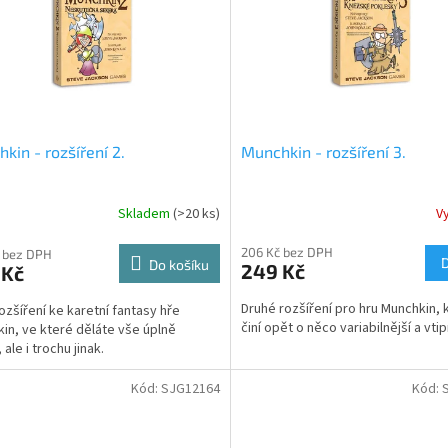
kin - rozšíření 2.
Munchkin - rozšíření 3.
Skladem
(>20 ks)
V
206 Kč bez DPH
 bez DPH
Do košíku
249 Kč
 Kč
Druhé rozšíření pro hru Munchkin, 
rozšíření ke karetní fantasy hře
činí opět o něco variabilnější a vtip
in, ve které děláte vše úplně
 ale i trochu jinak.
Kód:
SJG12164
Kód: