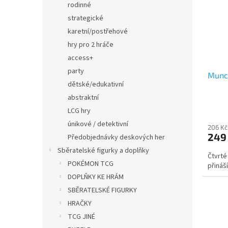
rodinné
strategické
karetní/postřehové
hry pro 2 hráče
access+
party
Munch
dětské/edukativní
abstraktní
LCG hry
únikové / detektivní
206 Kč
249
Předobjednávky deskových her
Sběratelské figurky a doplňky
Čtvrté
POKÉMON TCG
přináš
DOPLŇKY KE HRÁM
SBĚRATELSKÉ FIGURKY
HRAČKY
TCG JINÉ