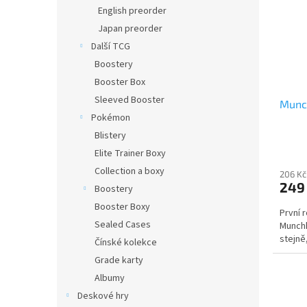
i
r
n
English preorder
s
o
e
Japan preorder
p
d
l
r
u
Další TCG
o
k
Boostery
d
t
Booster Box
u
ů
Sleeved Booster
Munch
k
Pokémon
t
ů
Blistery
Elite Trainer Boxy
Collection a boxy
206 Kč
249
Boostery
Booster Boxy
První 
Sealed Cases
Munchk
stejně,
Čínské kolekce
Grade karty
Albumy
Deskové hry