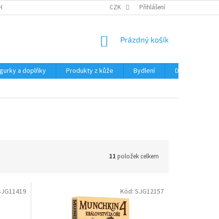
HRANY OSOBNÍCH ÚDAJŮ
CZK
Přihlášení
NÁKUPNÍ
Prázdný košík
KOŠÍK
igurky a doplňky
Produkty z kůže
Bydlení
Domácnost
11
položek celkem
SJG11419
Kód:
SJG12157