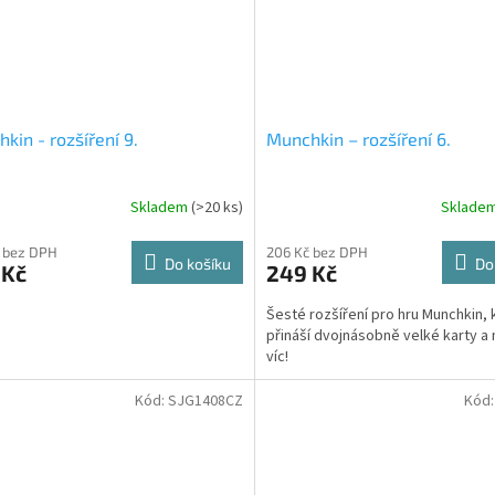
kin - rozšíření 9.
Munchkin – rozšíření 6.
Skladem
(>20 ks)
Sklade
 bez DPH
206 Kč bez DPH
Do košíku
Do
 Kč
249 Kč
Šesté rozšíření pro hru Munchkin, 
přináší dvojnásobně velké karty 
víc!
Kód:
SJG1408CZ
Kód