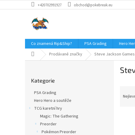
Přejít
+420702991927
obchod@pokebreak.eu
na
obsah
Co znamená Rip&Ship?
PSA Grading
Hero Her
Domů
Prodávané značky
Steve Jackson Games
P
Ste
o
Přeskočit
s
Kategorie
kategorie
t
Ř
r
PSA Grading
a
a
Nejlev
Hero Hero a soutěže
z
n
TCG karetní hry
e
n
V
n
í
Magic: The Gathering
ý
í
p
Preorder
p
p
a
Pokémon Preorder