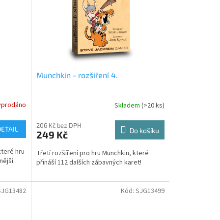
Munchkin - rozšíření 4.
yprodáno
Skladem
(>20 ks)
206 Kč bez DPH
DETAIL
Do košíku
249 Kč
které hru
Třetí rozšíření pro hru Munchkin, které
nější.
přináší 112 dalších zábavných karet!
SJG13482
Kód:
SJG13499