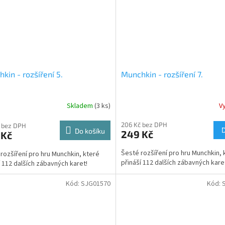
kin - rozšíření 5.
Munchkin - rozšíření 7.
Skladem
(3 ks)
V
206 Kč bez DPH
 bez DPH
Do košíku
249 Kč
 Kč
Šesté rozšíření pro hru Munchkin, 
 rozšíření pro hru Munchkin, které
přináší 112 dalších zábavných kare
í 112 dalších zábavných karet!
Kód:
SJG01570
Kód: