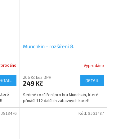
Munchkin - rozšíření 8.
yprodáno
Vyprodáno
206 Kč bez DPH
DETAIL
DETAIL
249 Kč
které
Sedmé rozšíření pro hru Munchkin, které
t!
přináší 112 dalších zábavných karet!
SJG13476
Kód:
SJG1487