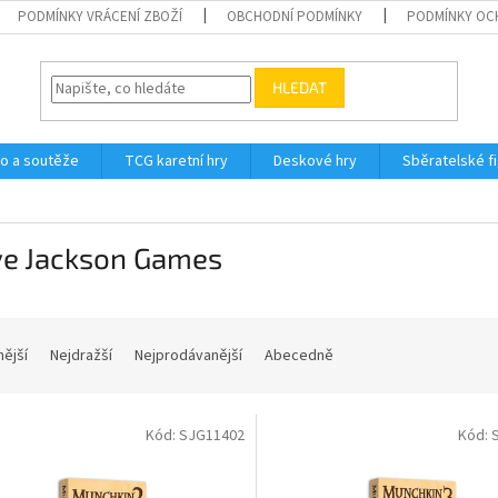
PODMÍNKY VRÁCENÍ ZBOŽÍ
OBCHODNÍ PODMÍNKY
PODMÍNKY OC
HLEDAT
o a soutěže
TCG karetní hry
Deskové hry
Sběratelské f
ve Jackson Games
nější
Nejdražší
Nejprodávanější
Abecedně
Kód:
SJG11402
Kód: