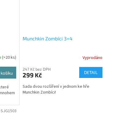
Munchkin Zombíci 3+4
m
(>20 ks)
Vyprodáno
247 Kč bez DPH
DETAIL
 košíku
299 Kč
Sada dvou rozšíření v jednom ke hře
které
Munchkin Zombíci!
a mnohem
:
SJG1503