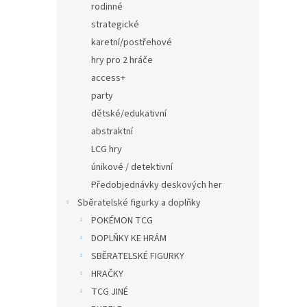
rodinné
strategické
karetní/postřehové
hry pro 2 hráče
access+
party
dětské/edukativní
abstraktní
LCG hry
únikové / detektivní
Předobjednávky deskových her
Sběratelské figurky a doplňky
POKÉMON TCG
DOPLŇKY KE HRÁM
SBĚRATELSKÉ FIGURKY
HRAČKY
TCG JINÉ