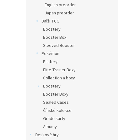
n
English preorder
e
Japan preorder
l
Další TCG
Boostery
Booster Box
Sleeved Booster
Pokémon
Blistery
Elite Trainer Boxy
Collection a boxy
Boostery
Booster Boxy
Sealed Cases
Čínské kolekce
Grade karty
Albumy
Deskové hry