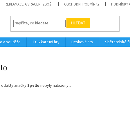
REKLAMACE A VRÁCENÍ ZBOŽÍ
OBCHODNÍ PODMÍNKY
PODMÍNKY 
HLEDAT
o a soutěže
TCG karetní hry
Deskové hry
Sběratelské f
lo
rodukty značky
Spello
nebyly nalezeny...