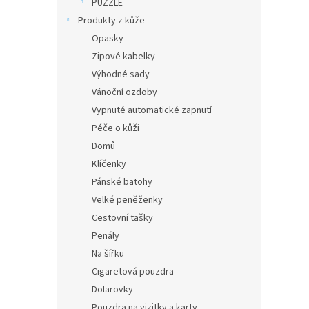
PUZZLE
Produkty z kůže
Opasky
Zipové kabelky
Výhodné sady
Vánoční ozdoby
Vypnuté automatické zapnutí
Péče o kůži
Domů
Klíčenky
Pánské batohy
Velké peněženky
Cestovní tašky
Penály
Na šířku
Cigaretová pouzdra
Dolarovky
Pouzdra na vizitky a karty