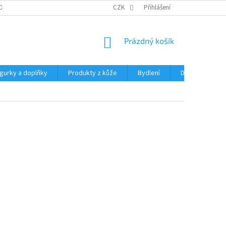
OCHRANY OSOBNÍCH ÚDAJŮ
CZK
Přihlášení
NÁKUPNÍ
Prázdný košík
KOŠÍK
igurky a doplňky
Produkty z kůže
Bydlení
Domácnost