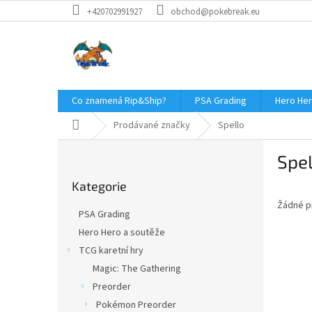
Přejít
+420702991927
obchod@pokebreak.eu
na
obsah
Co znamená Rip&Ship?
PSA Grading
Hero Her
Domů
Prodávané značky
Spello
P
Spel
o
Přeskočit
s
Kategorie
kategorie
t
Žádné p
r
PSA Grading
a
Hero Hero a soutěže
n
TCG karetní hry
n
í
Magic: The Gathering
p
Preorder
a
Pokémon Preorder