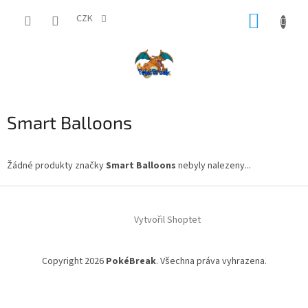
Přejít
NÁKUP
na
CZK
obsah
KOŠÍK
Smart Balloons
Žádné produkty značky
Smart Balloons
nebyly nalezeny...
Z
á
Vytvořil Shoptet
p
a
t
Copyright 2026
PokéBreak
. Všechna práva vyhrazena.
í