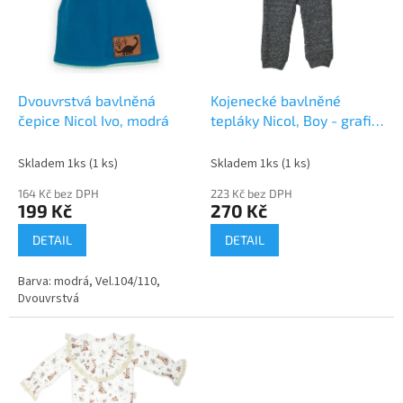
i
r
s
o
p
d
r
u
o
k
d
t
Dvouvrstvá bavlněná
Kojenecké bavlněné
u
ů
čepice Nicol Ivo, modrá
tepláky Nicol, Boy - grafit,
k
vel. 56
t
Skladem 1ks
(1 ks)
Skladem 1ks
(1 ks)
ů
164 Kč bez DPH
223 Kč bez DPH
199 Kč
270 Kč
DETAIL
DETAIL
Barva: modrá, Vel.104/110,
Dvouvrstvá