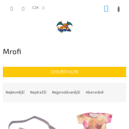
Přejít
NÁKUP
na
CZK
obsah
KOŠÍK
Mrofi
OTEVŘÍT FILTR
Ř
a
Nejlevnější
Nejdražší
Nejprodávanější
Abecedně
z
e
V
n
ý
í
p
p