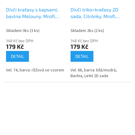
Dívčí kraťasy s kapsami,
Dívčí triko+kraťasy 2D
bavlna Melouny, Mrofi,
sada, Citrónky, Mrofi,
růžové
bílá/modrá
Skladem 3ks
(3 ks)
Skladem 2ks
(2 ks)
148 Kč bez DPH
148 Kč bez DPH
179 Kč
179 Kč
DETAIL
DETAIL
Vel. 74, barva: růžová se vzorem
Vel. 68, barva: bílá/modrá,
Bavlna, Letní 2D sada