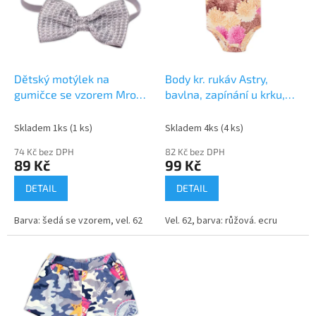
i
r
s
o
p
d
r
u
o
k
d
t
Dětský motýlek na
Body kr. rukáv Astry,
u
ů
gumičce se vzorem Mrofi,
bavlna, zapínání u krku,
k
šedý
Mrofi, růžová/ecru
t
Skladem 1ks
(1 ks)
Skladem 4ks
(4 ks)
ů
74 Kč bez DPH
82 Kč bez DPH
89 Kč
99 Kč
DETAIL
DETAIL
Barva: šedá se vzorem, vel. 62
Vel. 62, barva: růžová. ecru