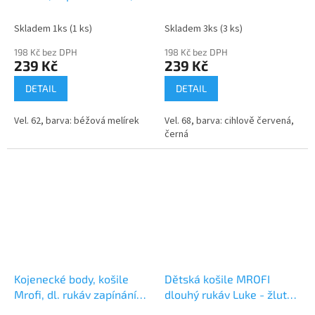
Emily Mrofi, béžový
černými pruhy
melírek
Skladem 1ks
(1 ks)
Skladem 3ks
(3 ks)
198 Kč bez DPH
198 Kč bez DPH
239 Kč
239 Kč
DETAIL
DETAIL
Vel. 62, barva: béžová melírek
Vel. 68, barva: cihlově červená,
černá
Kojenecké body, košile
Dětská košile MROFI
Mrofi, dl. rukáv zapínání
dlouhý rukáv Luke - žluto/
uprostřed - granát
černá kostička