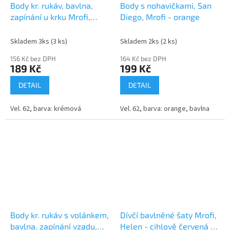
Body kr. rukáv, bavlna,
Body s nohavičkami, San
zapínání u krku Mrofi,
Diego, Mrofi - orange
Afrika, krémové
Skladem 3ks
(3 ks)
Skladem 2ks
(2 ks)
156 Kč bez DPH
164 Kč bez DPH
189 Kč
199 Kč
DETAIL
DETAIL
Vel. 62, barva: krémová
Vel. 62, barva: orange, bavlna
Body kr. rukáv s volánkem,
Dívčí bavlněné šaty Mrofi,
bavlna, zapínání vzadu,
Helen - cihlově červená s