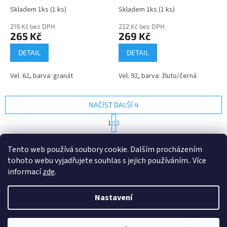
Skladem 1ks
(1 ks)
Skladem 1ks
(1 ks)
219 Kč bez DPH
222 Kč bez DPH
265 Kč
269 Kč
DETAIL
DETAIL
Vel. 62, barva: granát
Vel. 92, barva: žluto/černá
NAČÍST DALŠÍ 4
S
1
2
t
O
r
16
položek celkem
v
á
Tento web používá soubory cookie. Dalším procházením
l
NAHORU
n
tohoto webu vyjadřujete souhlas s jejich používáním.. Více
á
k
d
o
informací
zde
.
v
Z
a
á
c
á
n
Nastavení
í
Vytvořil Shoptet
p
í
p
a
r
t