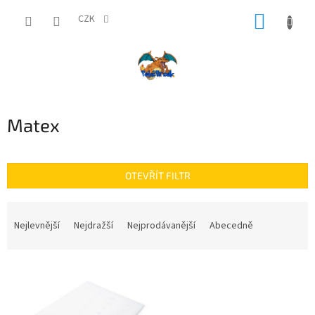
Přejít
NÁKUP
na
CZK
obsah
KOŠÍK
Matex
OTEVŘÍT FILTR
Ř
a
Nejlevnější
Nejdražší
Nejprodávanější
Abecedně
z
e
V
n
ý
í
p
p