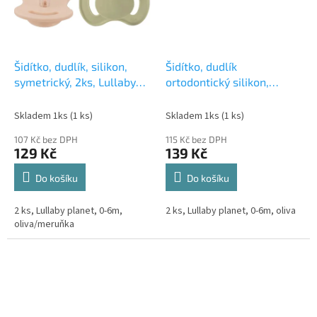
Šidítko, dudlík, silikon,
Šidítko, dudlík
symetrický, 2ks, Lullaby
ortodontický silikon,
Planet, 0-6m,
noční-svítící, 2ks, Lullaby
oliva/meruňka
Planet, 0-6m, oliva
Skladem 1ks
(1 ks)
Skladem 1ks
(1 ks)
107 Kč bez DPH
115 Kč bez DPH
129 Kč
139 Kč
Do košíku
Do košíku
2 ks, Lullaby planet, 0-6m,
2 ks, Lullaby planet, 0-6m, oliva
oliva/meruňka