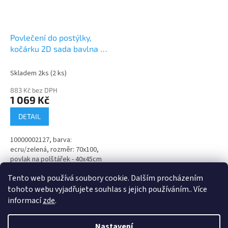
Povlečení do postýlky,
kočárku 2D sada bavlna -
Leafs, Lullaby Planet,
ecru/zelená
Skladem 2ks
(2 ks)
883 Kč bez DPH
1 069 Kč
DETAIL
10000002127, barva:
ecru/zelená, rozměr: 70x100,
povlak na polštářek - 40x45cm
Tento web používá soubory cookie. Dalším procházením
7
položek celkem
O
tohoto webu vyjadřujete souhlas s jejich používáním.. Více
v
informací
zde
.
l
Z
á
á
d
Nastavení