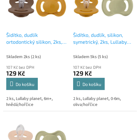
i
r
s
o
p
d
r
u
o
k
d
t
Šidítko, dudlík
Šidítko, dudlík, silikon,
u
ů
ortodontický silikon, 2ks,
symetrický, 2ks, Lullaby
k
Lullaby Planet, 6m+,
Planet, 0-6m,
t
hnědá/hořčice
oliva/hořčice
Skladem 2ks
(2 ks)
Skladem 5ks
(5 ks)
ů
107 Kč bez DPH
107 Kč bez DPH
129 Kč
129 Kč
Do košíku
Do košíku
2 ks, Lullaby planet, 6m+,
2 ks, Lullaby planet, 0-6m,
hnědá/hořčice
oliva/hořčice