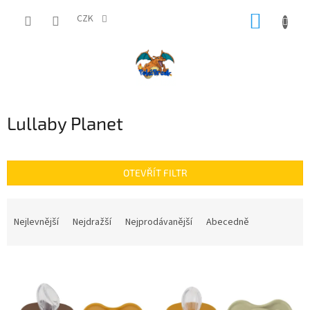
Přejít
NÁKUP
na
CZK
obsah
KOŠÍK
Lullaby Planet
OTEVŘÍT FILTR
Ř
a
Nejlevnější
Nejdražší
Nejprodávanější
Abecedně
z
e
V
n
ý
í
p
p