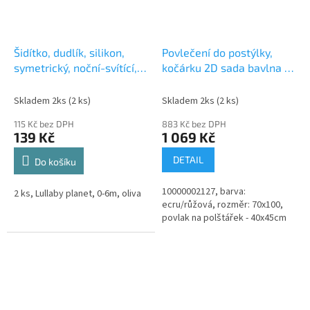
Šidítko, dudlík, silikon,
Povlečení do postýlky,
symetrický, noční-svítící,
kočárku 2D sada bavlna -
2ks, Lullaby Planet, 0-6m,
Leafs, Lullaby Planet,
oliva
ecru/růžová
Skladem 2ks
(2 ks)
Skladem 2ks
(2 ks)
115 Kč bez DPH
883 Kč bez DPH
139 Kč
1 069 Kč
DETAIL
Do košíku
10000002127, barva:
2 ks, Lullaby planet, 0-6m, oliva
ecru/růžová, rozměr: 70x100,
povlak na polštářek - 40x45cm