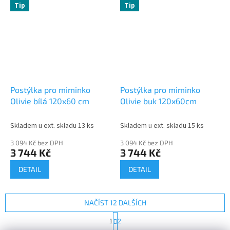
Tip
Tip
Postýlka pro miminko
Postýlka pro miminko
Olivie bílá 120x60 cm
Olivie buk 120x60cm
Skladem u ext. skladu 13 ks
Skladem u ext. skladu 15 ks
3 094 Kč bez DPH
3 094 Kč bez DPH
3 744 Kč
3 744 Kč
DETAIL
DETAIL
NAČÍST 12 DALŠÍCH
S
1
2
t