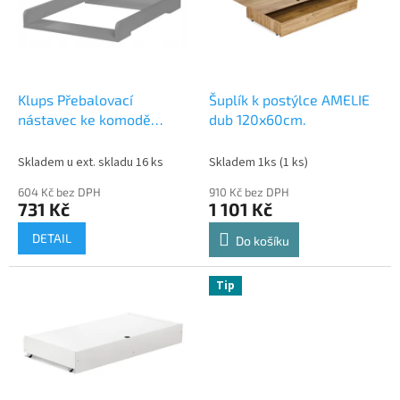
i
r
s
o
p
d
r
u
o
k
d
t
Klups Přebalovací
Šuplík k postýlce AMELIE
u
ů
nástavec ke komodě
dub 120x60cm.
k
Paula, grafit
t
Skladem u ext. skladu 16 ks
Skladem 1ks
(1 ks)
ů
604 Kč bez DPH
910 Kč bez DPH
731 Kč
1 101 Kč
DETAIL
Do košíku
Tip