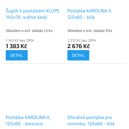
Šuplík k postýlkám KLUPS
Postýlka KAROLINA II,
140x70, světle šedý
120x60 - bílá
Skladem u ext. skladu 13 ks
Skladem u ext. skladu 9 ks
1 143 Kč bez DPH
2 212 Kč bez DPH
1 383 Kč
2 676 Kč
DETAIL
DETAIL
Postýlka KAROLINA II,
Dřevěná postýlka pro
120x60 - borovice
miminko, 120x60 - bílá