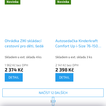
Novinka
Novinka
Ohrádka ZIKI skládací
Autosedačka Kinderkraft
cestovní pro děti, šedá
Comfort Up i-Size 76-150
cm (9-36 kg), šedá, růžová
Skladem u ext. skladu 4 ks
Skladem u ext. skladu 3 ks
1 962 Kč bez DPH
2 141 Kč bez DPH
2 374 Kč
2 398 Kč
DETAIL
DETAIL
NAČÍST 12 DALŠÍCH
S
1
3
t
O