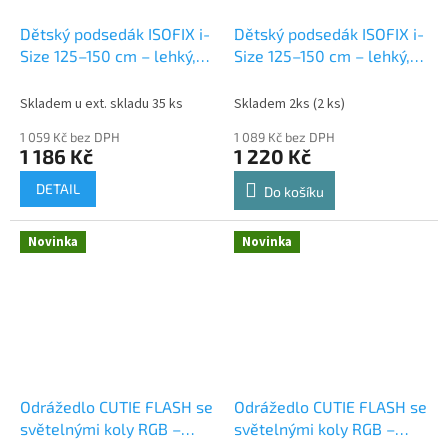
Dětský podsedák ISOFIX i-
Dětský podsedák ISOFIX i-
Size 125–150 cm – lehký,
Size 125–150 cm – lehký,
AIR FLOW, šedý
AIR FLOW, zelený
Skladem u ext. skladu 35 ks
Skladem 2ks
(2 ks)
1 059 Kč bez DPH
1 089 Kč bez DPH
1 186 Kč
1 220 Kč
DETAIL
Do košíku
Novinka
Novinka
Odrážedlo CUTIE FLASH se
Odrážedlo CUTIE FLASH se
světelnými koly RGB –
světelnými koly RGB –