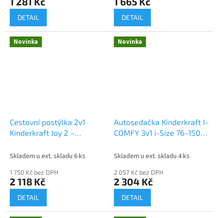
1 281 Kč
1 665 Kč
DETAIL
DETAIL
Novinka
Novinka
Cestovní postýlka 2v1
Autosedačka Kinderkraft I-
Kinderkraft Joy 2 –
COMFY 3v1 i-Size 76–150
skládací, béžová
cm (9–36 kg) šedá
Skladem u ext. skladu 6 ks
Skladem u ext. skladu 4 ks
1 750 Kč bez DPH
2 057 Kč bez DPH
2 118 Kč
2 304 Kč
DETAIL
DETAIL