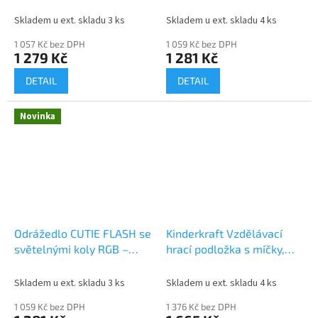
čtyřkolové odrážedlo pro
čtyřkolové odrážedlo pro
děti od 12m, pink
děti od 12m, blue
Skladem u ext. skladu 3 ks
Skladem u ext. skladu 4 ks
1 057 Kč bez DPH
1 059 Kč bez DPH
1 279 Kč
1 281 Kč
DETAIL
DETAIL
Novinka
Odrážedlo CUTIE FLASH se
Kinderkraft Vzdělávací
světelnými koly RGB –
hrací podložka s míčky,
čtyřkolové odrážedlo pro
Smartplay Sea
děti od 12m, green
Skladem u ext. skladu 3 ks
Skladem u ext. skladu 4 ks
1 059 Kč bez DPH
1 376 Kč bez DPH