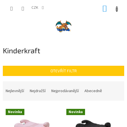
Přejít
NÁKUP
na
CZK
obsah
KOŠÍK
Kinderkraft
OTEVŘÍT FILTR
Ř
a
Nejlevnější
Nejdražší
Nejprodávanější
Abecedně
z
e
V
n
Novinka
Novinka
ý
í
p
p