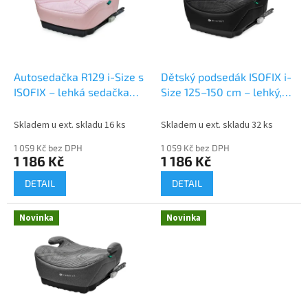
i
r
s
o
p
d
r
u
o
k
d
t
Autosedačka R129 i-Size s
Dětský podsedák ISOFIX i-
u
ů
ISOFIX – lehká sedačka
Size 125–150 cm – lehký,
k
pro děti 125–150 cm (6–12
AIR FLOW, černý
t
let), pink
Skladem u ext. skladu 16 ks
Skladem u ext. skladu 32 ks
ů
1 059 Kč bez DPH
1 059 Kč bez DPH
1 186 Kč
1 186 Kč
DETAIL
DETAIL
Novinka
Novinka