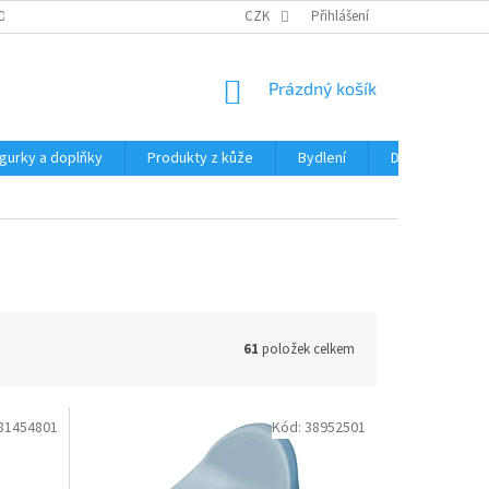
OCHRANY OSOBNÍCH ÚDAJŮ
CZK
Přihlášení
NÁKUPNÍ
Prázdný košík
KOŠÍK
igurky a doplňky
Produkty z kůže
Bydlení
Domácnost
61
položek celkem
81454801
Kód:
38952501