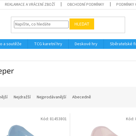
REKLAMACE A VRÁCENÍ ZBOŽÍ
OBCHODNÍ PODMÍNKY
PODMÍNKY 
HLEDAT
o a soutěže
TCG karetní hry
Deskové hry
Sběratelské f
eper
nější
Nejdražší
Nejprodávanější
Abecedně
Kód:
81453801
Kód: