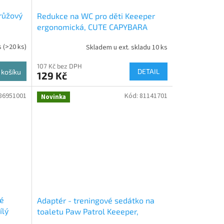
 růžový
Redukce na WC pro děti Keeeper
ergonomická, CUTE CAPYBARA
s
(>20 ks)
Skladem u ext. skladu 10 ks
107 Kč bez DPH
DETAIL
 košíku
129 Kč
86951001
Kód:
81141701
Novinka
vé
Adaptér - treningové sedátko na
ílý
toaletu Paw Patrol Keeeper,
bílá/modrá