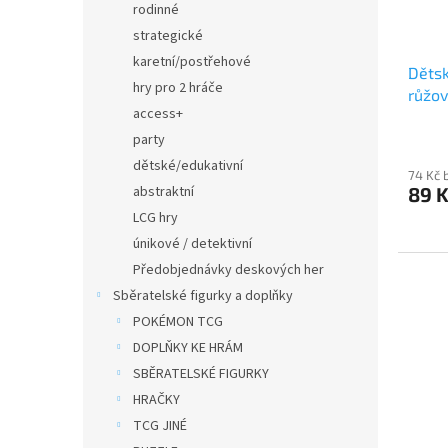
rodinné
strategické
karetní/postřehové
Dětsk
hry pro 2 hráče
růžov
access+
party
dětské/edukativní
74 Kč 
abstraktní
89 
LCG hry
únikové / detektivní
Předobjednávky deskových her
Sběratelské figurky a doplňky
POKÉMON TCG
DOPLŇKY KE HRÁM
SBĚRATELSKÉ FIGURKY
HRAČKY
TCG JINÉ