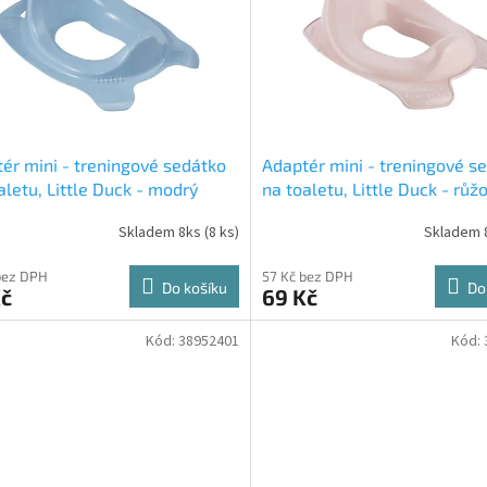
ér mini - treningové sedátko
Adaptér mini - treningové s
aletu, Little Duck - modrý
na toaletu, Little Duck - růž
Skladem 8ks
(8 ks)
Skladem 
bez DPH
57 Kč bez DPH
Do košíku
Do
Kč
69 Kč
Kód:
38952401
Kód: