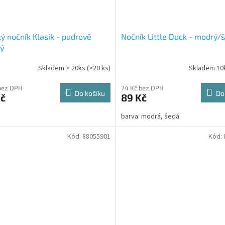
ý nočník Klasik - pudrově
Nočník Little Duck - modrý/
ý
Skladem > 20ks
(>20 ks)
Skladem 10
bez DPH
74 Kč bez DPH
Do košíku
Do
Kč
89 Kč
barva: modrá, šedá
Kód:
88055901
Kód: