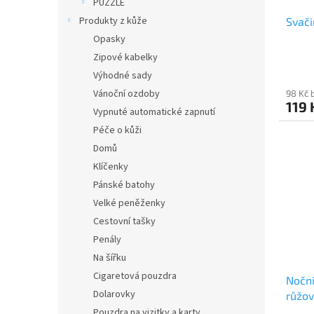
PUZZLE
Produkty z kůže
Svači
Opasky
Zipové kabelky
Výhodné sady
Vánoční ozdoby
98 Kč 
119 
Vypnuté automatické zapnutí
Péče o kůži
Domů
Klíčenky
Pánské batohy
Velké peněženky
Cestovní tašky
Penály
Na šířku
Cigaretová pouzdra
Noční
Dolarovky
růžo
Pouzdra na vizitky a karty