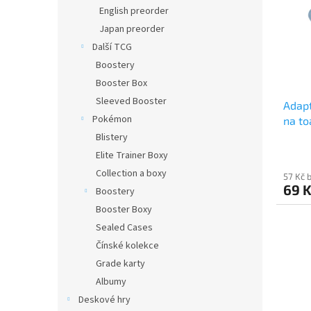
i
r
n
English preorder
s
o
e
Japan preorder
p
d
l
r
u
Další TCG
o
k
Boostery
d
t
Booster Box
u
ů
Sleeved Booster
Adapt
k
Pokémon
na to
t
ů
Blistery
Elite Trainer Boxy
Collection a boxy
57 Kč 
69 
Boostery
Booster Boxy
Sealed Cases
Čínské kolekce
Grade karty
Albumy
Deskové hry