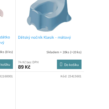
edátko
Dětský nočník Klasik - mátový
ový
8ks
(8 ks)
Skladem > 20ks
(>20 ks)
74 Kč bez DPH
 košíku
Do košíku
89 Kč
32160001
Kód:
25415601