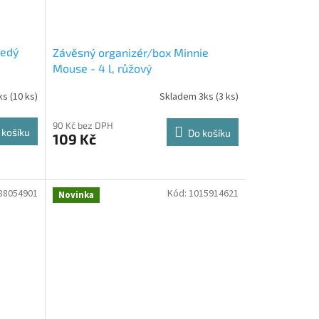
šedý
Závěsný organizér/box Minnie
Mouse - 4 l, růžový
ks
(10 ks)
Skladem 3ks
(3 ks)
90 Kč bez DPH
 košíku
Do košíku
109 Kč
88054901
Kód:
1015914621
Novinka