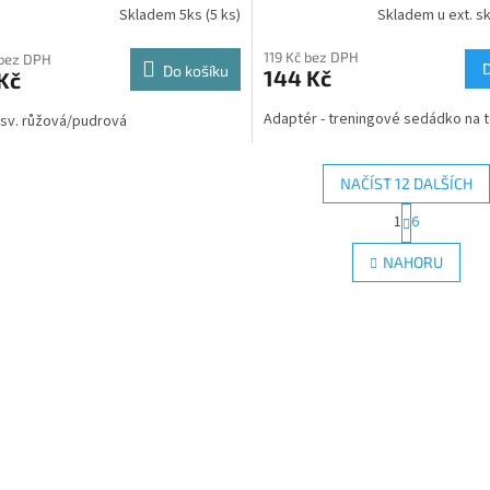
Skladem 5ks
(5 ks)
Skladem u ext. sk
119 Kč bez DPH
 bez DPH
Do košíku
144 Kč
Kč
Adaptér - treningové sedádko na t
 sv. růžová/pudrová
NAČÍST 12 DALŠÍCH
S
1
6
O
t
r
v
NAHORU
á
l
n
á
k
d
o
a
v
c
á
í
n
p
í
r
v
k
y