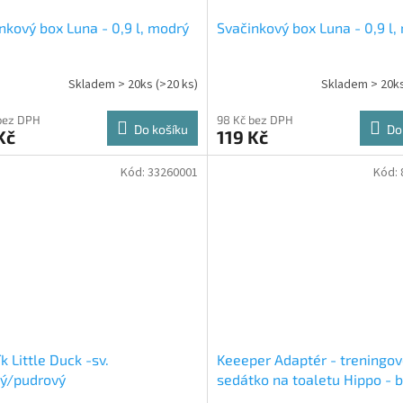
nkový box Luna - 0,9 l, modrý
Svačinkový box Luna - 0,9 l,
Skladem > 20ks
(>20 ks)
Skladem > 20k
bez DPH
98 Kč bez DPH
Do košíku
Do
Kč
119 Kč
Kód:
33260001
Kód:
k Little Duck -sv.
Keeeper Adaptér - treningo
vý/pudrový
sedátko na toaletu Hippo - b