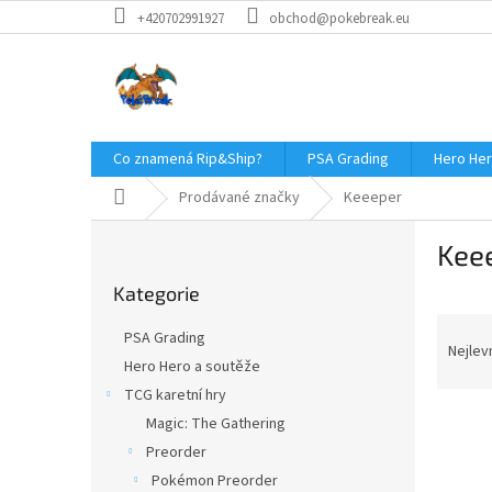
Přejít
+420702991927
obchod@pokebreak.eu
na
obsah
Co znamená Rip&Ship?
PSA Grading
Hero Her
Domů
Prodávané značky
Keeeper
P
Kee
o
Přeskočit
s
Kategorie
kategorie
t
Ř
r
PSA Grading
a
a
Nejlev
Hero Hero a soutěže
z
n
TCG karetní hry
e
n
V
n
í
Magic: The Gathering
ý
í
p
Preorder
p
p
a
Pokémon Preorder