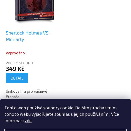
i
r
s
o
p
d
r
u
o
k
d
t
Sherlock Holmes VS
u
ů
Moriarty
k
t
Vyprodáno
ů
288 Kč bez DPH
349 Kč
DETAIL
Úniková hra pro vášnivé
čtenáře.
Tento web používá soubory cookie. Dalším procházením
1
položek celkem
O
tohoto webu vyjadřujete souhlas s jejich používáním.. Více
v
informací
zde
.
l
Z
á