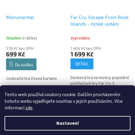
Monumental
Far Cry: Escape From Rook
Islands - české vydání
Skladem
(>20 ks)
Vyprodáno
578 Kč bez DPH
1 404 Kč bez DPH
699 Kč
1 699 Kč
DETAIL
Do košíku
Desková hra na motivy populární
Civilizační hra řízená kartami.
počítačové hry Far Cry 3.
Tento web používá soubory cookie. Dalším procházením
6
položek celkem
O
tohoto webu vyjadřujete souhlas s jejich používáním.. Více
v
informací
zde
.
l
Z
á
á
d
Nastavení
Vytvořil Shoptet
p
a
a
c