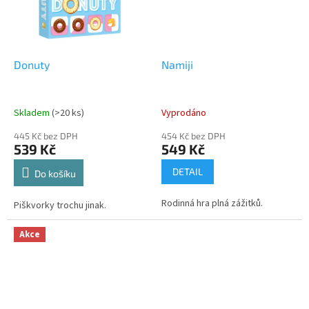
Donuty
Namiji
Skladem
(>20 ks)
Vyprodáno
445 Kč bez DPH
454 Kč bez DPH
539 Kč
549 Kč
DETAIL
Do košíku
Rodinná hra plná zážitků.
Piškvorky trochu jinak.
Akce