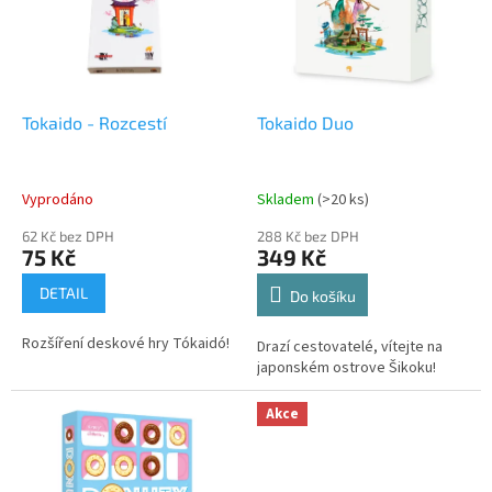
i
r
s
o
p
d
r
u
o
k
d
t
Tokaido - Rozcestí
Tokaido Duo
u
ů
k
t
Vyprodáno
Skladem
(>20 ks)
ů
62 Kč bez DPH
288 Kč bez DPH
75 Kč
349 Kč
DETAIL
Do košíku
Rozšíření deskové hry Tókaidó!
Drazí cestovatelé, vítejte na
japonském ostrove Šikoku!
Akce