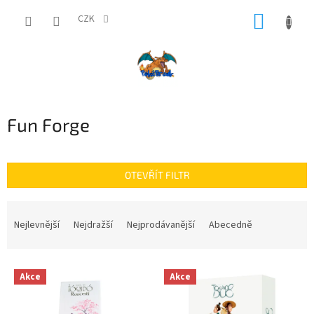
Přejít
NÁKUP
na
CZK
obsah
KOŠÍK
Fun Forge
OTEVŘÍT FILTR
Ř
a
Nejlevnější
Nejdražší
Nejprodávanější
Abecedně
z
e
V
n
Akce
Akce
ý
í
p
p