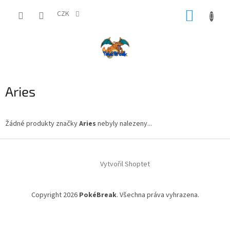
Přejít
NÁKUP
na
CZK
obsah
KOŠÍK
Aries
Žádné produkty značky
Aries
nebyly nalezeny...
Z
á
Vytvořil Shoptet
p
a
t
Copyright 2026
PokéBreak
. Všechna práva vyhrazena.
í