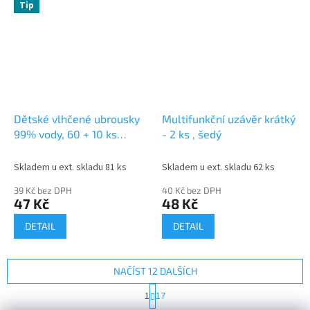
Tip
Dětské vlhčené ubrousky
Multifunkční uzávěr krátký
99% vody, 60 + 10 ks
- 2 ks , šedý
ZDARMA
Skladem u ext. skladu 81 ks
Skladem u ext. skladu 62 ks
39 Kč bez DPH
40 Kč bez DPH
47 Kč
48 Kč
DETAIL
DETAIL
NAČÍST 12 DALŠÍCH
S
1
17
t
O