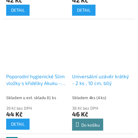
DETAIL
DETAIL
Poporodní hygienické Slim
Universální uzávěr krátký
vložky s křidélky Akuku -
- 2 ks , 10 cm, bílý
10 ks
Skladem u ext. skladu 81 ks
Skladem 4ks
(4 ks)
39 Kč bez DPH
38 Kč bez DPH
44 Kč
46 Kč
DETAIL
Do košíku