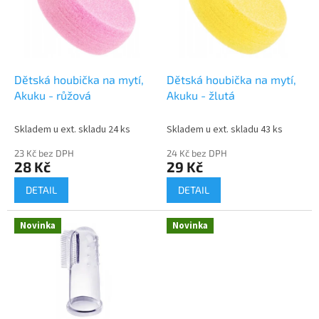
i
r
s
o
p
d
r
u
o
k
d
t
Dětská houbička na mytí,
Dětská houbička na mytí,
u
ů
Akuku - růžová
Akuku - žlutá
k
t
Skladem u ext. skladu 24 ks
Skladem u ext. skladu 43 ks
ů
23 Kč bez DPH
24 Kč bez DPH
28 Kč
29 Kč
DETAIL
DETAIL
Novinka
Novinka