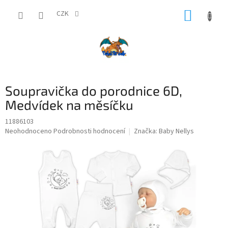
Přejít
NÁKUP
na
CZK
obsah
KOŠÍK
Soupravička do porodnice 6D,
Medvídek na měsíčku
11886103
Průměrné
Neohodnoceno
Podrobnosti hodnocení
Značka:
Baby Nellys
hodnocení
produktu
je
0,0
z
5
hvězdiček.