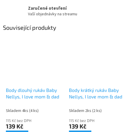
Zaručené otevření
Vaší objednávky na streamu
Související produkty
Body dlouhý rukáv Baby
Body krátký rukáv Baby
Nellys, I love mom & dad
Nellys, I love mom & dad
Skladem 4ks
(4 ks)
Skladem 2ks
(2 ks)
115 Kč bez DPH
115 Kč bez DPH
139 Kč
139 Kč