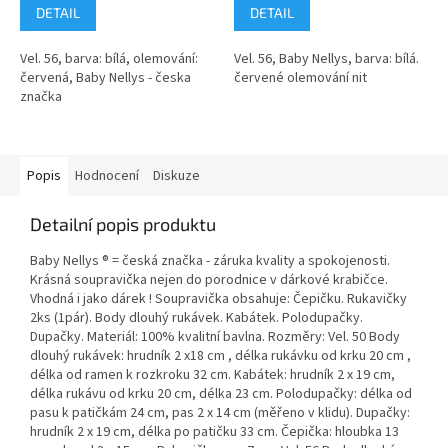
DETAIL
DETAIL
Vel. 56, barva: bílá, olemování:
Vel. 56, Baby Nellys, barva: bílá.
červená, Baby Nellys - česka
červené olemování nit
značka
Popis
Hodnocení
Diskuze
Detailní popis produktu
Baby Nellys ® = česká značka - záruka kvality a spokojenosti.
Krásná soupravička nejen do porodnice v dárkové krabičce.
Vhodná i jako dárek ! Soupravička obsahuje: Čepičku. Rukavičky
2ks (1pár). Body dlouhý rukávek. Kabátek. Polodupačky.
Dupačky. Materiál: 100% kvalitní bavlna. Rozměry: Vel. 50 Body
dlouhý rukávek: hrudník 2 x18 cm , délka rukávku od krku 20 cm ,
délka od ramen k rozkroku 32 cm. Kabátek: hrudník 2 x 19 cm,
délka rukávu od krku 20 cm, délka 23 cm. Polodupačky: délka od
pasu k patičkám 24 cm, pas 2 x 14 cm (měřeno v klidu). Dupačky:
hrudník 2 x 19 cm, délka po patičku 33 cm. Čepička: hloubka 13