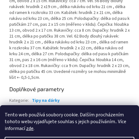
cm, obvod 2 x 15 cm. Rukavičky: cca 7 cm. Vel. 56 Body dlouhý
rukávek: hrudník 2 x19 cm , délka rukávku od krku 21 cm , délka
od ramen k rozkroku 33 cm. Kabátek: hrudník 2 x 21 cm, délka
rukávu od krku 23 cm, délka 25 cm. Polodupačky: délka od pasu k
patičkám 27 cm, pas 2 x 15 cm (měřeno v klidu). Čepička: hloubka
13 cm, obvod 2 x 17 cm. Rukavičky: cca 8 cm. Dupačky: hrudník 2 x
21 cm, délka po patičku 38 cm. Vel. 62 Body dlouhý rukávek:
hrudník 2 x 21 cm , délka rukávku od krku 23 cm , délka od ramen
k rozkroku 37 cm. Kabátek: hrudník 2 x 22 cm, délka rukávu od
krku 24 cm, délka 27 cm. Polodupačky: délka od pasu k patičkám
31 cm, pas 2 x 16 cm (měřeno v klidu). Čepička: hloubka 14 cm,
obvod 2 x 18 cm. Rukavičky: cca 9 cm. Dupačky: hrudník 2 x 23 cm,
délka po patičku 45 cm. Uvedené rozměry se mohou minimálně
lišit +- 0,5-1,5cm.
Doplňkové parametry
Kategorie
:
Tipy na dárky
Záruka
:
24 měsíců
Tento web používá soubory cookie. Dalším procházením
EAN
:
8596309445793
tohoto webu vyjadřujete souhlas s jejich používáním.. Více
informací
zde
.
Z