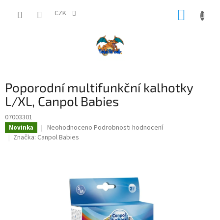
Přejít
NÁKUP
na
CZK
obsah
KOŠÍK
Poporodní multifunkční kalhotky
L/XL, Canpol Babies
07003301
Průměrné
Neohodnoceno
Podrobnosti hodnocení
Novinka
hodnocení
Značka:
Canpol Babies
produktu
je
0,0
z
5
hvězdiček.