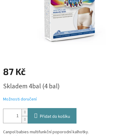
87 Kč
Měrná
Skladem 4bal
(4 bal)
cena:
Možnosti doručení
Přidat do košíku
Canpol babies multifunkční poporodní kalhotky.