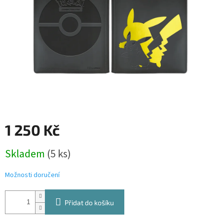
1 250 Kč
Měrná
Skladem
(5 ks)
cena:
Možnosti doručení
Přidat do košíku