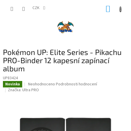
Přejít
NÁKUP
na
CZK
obsah
KOŠÍK
Pokémon UP: Elite Series - Pikachu
PRO-Binder 12 kapesní zapínací
album
UP83424
Průměrné
Neohodnoceno
Podrobnosti hodnocení
Novinka
hodnocení
Značka:
Ultra PRO
produktu
je
0,0
z
5
hvězdiček.